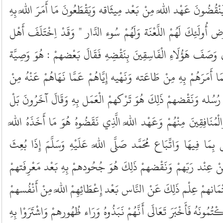
يَنْقُضُونَ عَهْد اللَّه مِنْ بَعْد مِيثَاقه وَيَقْطَعُونَ مَا أَمَرَ اللَّه بِهِ
 أُولَئِكَ لَهُمْ اللَّعْنَة وَلَهُمْ سُوء الدَّار " وَقَدْ اِخْتَلَفَ أَهْل
ِي وَصَفَ هَؤُلَاءِ الْفَاسِقِينَ بِنَقْضِهِ فَقَالَ بَعْضهمْ : هُوَ وَصِيَّة
ِمَا أَمَرَهُمْ بِهِ مِنْ طَاعَته وَنَهْيه إِيَّاهُمْ عَمَّا نَهَاهُمْ عَنْهُ مِنْ
رُسُله وَنَقْضهمْ ذَلِكَ هُوَ تَرْكهمْ الْعَمَل بِهِ وَقَالَ آخَرُونَ بَلْ
ُنَافِقِينَ مِنْهُمْ وَعَهْد اللَّه الَّذِي نَقَضُوهُ هُوَ مَا أَخَذَهُ اللَّه
 بِمَا فِيهَا وَاتِّبَاع مُحَمَّد صَلَّى اللَّه عَلَيْهِ وَسَلَّمَ إِذَا بُعِثَ
مِنْ عِنْد رَبّهمْ وَنَقْضهمْ ذَلِكَ هُوَ جُحُودهمْ بِهِ بَعْد مَعْرِفَتهمْ
تْمَانهمْ عِلْم ذَلِكَ عَنْ النَّاس بَعْد إِعْطَائِهِمْ اللَّه مِنْ أَنْفُسهمْ
يَكْتُمُونَهُ فَأَخْبَرَ تَعَالَى أَنَّهُمْ نَبَذُوهُ وَرَاء ظُهُورهمْ وَاشْتَرَوْا بِهِ