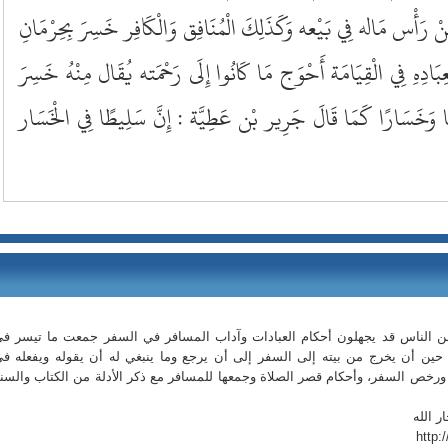
نْ رَأْس مَاله فِي بَيْعه وَكَذَلِكَ الْمُنَافِق وَالْكَافِر خَسِرَ بِحِرْمَانِ
 لِعِبَادِهِ فِي الْقِيَامَة أَحْوَج مَا كَانُوا إِلَى رَحْمَته يُقَال مِنْهُ خَسِرَ
 وَخَسَارًا كَمَا قَالَ جَرِير بْن عَطِيَّة : إِنَّ سَلِيطًا فِي الْخَسَار
 من الناس قد يجهلون أحكام العبادات وآداب المسافر في السفر جمعت ما تيسر ف
حين أن يخرج من بيته إلى السفر إلى أن يرجع وما ينبغي له أن يقوله ويفعله ف
ورخص السفر، وأحكام قصر الصلاة وجمعها للمسافر مع ذكر الأدلة من الكتاب والسن
ر الله
http: