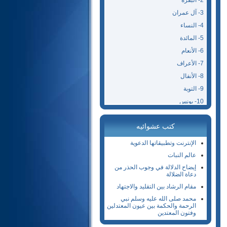
2- البقرة
3- آل عمران
4- النساء
5- المائدة
6- الأنعام
7- الأعراف
8- الأنفال
9- التوبة
10- يونس
11- هود
كتب عشوائيه
12- يوسف
13- الرعد
الإنترنت وتطبيقاتها الدعوية
14- إبراهيم
عالم النبات
15- الحجر
إيضاح الدلالة في وجوب الحذر من
دعاة الضلالة
16- النحل
مقام الرشاد بين التقليد والاجتهاد
17- الإسراء
محمد صلى الله عليه وسلم نبي
18- الكهف
الرحمة والحكمة بين عيون المعتدلين
وفتون المعتدين
19- مريم