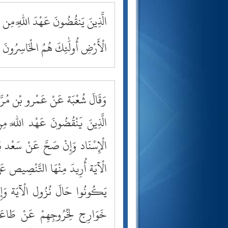
الَّذِينَ يَنقُضُونَ عَهْدَ اللَّهِ مِن بَ
الْأَرْضِ أُولَٰئِكَ هُمُ الْخَاسِرُونَ
وَقَالَ شُعْبَة عَنْ عَمْرو بْن مُرّ
الَّذِينَ يَنْقُضُونَ عَهْد اللَّه مِن
الْإِسْنَاد وَإِنْ صَحَّ عَنْ سَعْد بْن
الْآيَة أُرِيدَ مِنْهَا التَّنْصِيص عَلَى 
يَكُونُوا حَالَ نُزُول الْآيَة وَإِنَّ
خَوَارِج لِخُرُوجِهِمْ عَنْ طَاعَة ا