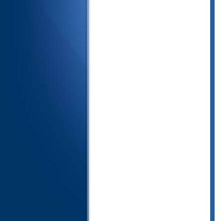
74- المدثر
75- القيامة
76- الإنسان
77- المرسلات
78- النبأ
79- النازعات
80- عبس
81- التكوير
82- الانفطار
83- المطففين
84- الانشقاق
85- البروج
86- الطارق
87- الأعلى
88- الغاشية
89- الفجر
90- البلد
91- الشمس