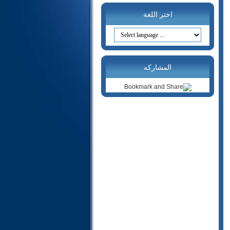
20- طه
21- الأنبياء
اختر اللغة
22- الحج
23- المؤمنون
24- النور
25- الفرقان
المشاركه
26- الشعراء
27- النمل
28- القصص
29- العنكبوت
30- الروم
31- لقمان
32- السجدة
33- الأحزاب
34- سبأ
35- فاطر
36- يس
37- الصافات