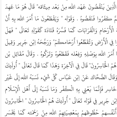
" الَّذِينَ يَنْقُضُونَ عَهْد اللَّه مِنْ بَعْد مِيثَاقه" قَالَ هُوَ مَا عَهِدَ
 ثُمَّ كَفَرُوا فَنَقَضُوهُ . وَقَوْله " وَيَقْطَعُونَ مَا أَمَرَ اللَّه بِهِ أَنْ
أَرْحَام وَالْقَرَابَات كَمَا فَسَّرَهُ قَتَادَة كَقَوْلِهِ تَعَالَى " فَهَلْ
ِدُوا فِي الْأَرْض وَتُقَطِّعُوا أَرْحَامكُمْ" وَرَجَّحَهُ اِبْن جَرِير وَقِيلَ
أَمَرَ اللَّه بِوَصْلِهِ وَفِعْله فَقَطَعُوهُ وَتَرَكُوهُ . وَقَالَ مُقَاتِل بْن
هُمْ الْخَاسِرُونَ" قَالَ فِي الْآخِرَة وَهَذَا كَمَا قَالَ تَعَالَى " أُولَئِكَ
 " وَقَالَ الضَّحَّاك عَنْ اِبْن عَبَّاس كُلّ شَيْء نَسَبَهُ اللَّه إِلَى غَيْر
سِر فَإِنَّمَا يَعْنِي بِهِ الْكُفْر وَمَا نَسَبَهُ إِلَى أَهْل الْإِسْلَام
َ اِبْن جَرِير فِي قَوْله تَعَالَى " أُولَئِكَ هُمْ الْخَاسِرُونَ " الْخَاسِرُونَ
َنْفُسهمْ حُظُوظهمْ بِمَعْصِيَتِهِمْ اللَّه مِنْ رَحْمَته كَمَا يَخْسَر