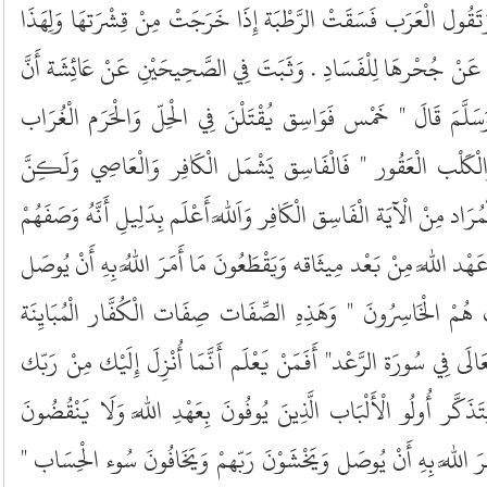
َقُول الْعَرَب فَسَقَتْ الرَّطْبَة إِذَا خَرَجَتْ مِنْ قِشْرَتهَا وَلِهَذَا
ِهَا عَنْ جُحْرهَا لِلْفَسَادِ . وَثَبَتَ فِي الصَّحِيحَيْنِ عَنْ عَائِشَة أَنَّ
َسَلَّمَ قَالَ " خَمْس فَوَاسِق يُقْتَلْنَ فِي الْحِلّ وَالْحَرَم الْغُرَاب
 وَالْكَلْب الْعَقُور " فَالْفَاسِق يَشْمَل الْكَافِر وَالْعَاصِي وَلَكِنَّ
َاد مِنْ الْآيَة الْفَاسِق الْكَافِر وَاَللَّه أَعْلَم بِدَلِيلِ أَنَّهُ وَصَفَهُمْ
 عَهْد اللَّه مِنْ بَعْد مِيثَاقه وَيَقْطَعُونَ مَا أَمَرَ اللَّهُ بِهِ أَنْ يُوصَل
 هُمْ الْخَاسِرُونَ " وَهَذِهِ الصِّفَات صِفَات الْكُفَّار الْمُبَايِنَة
َالَى فِي سُورَة الرَّعْد" أَفَمَنْ يَعْلَم أَنَّمَا أُنْزِلَ إِلَيْك مِنْ رَبّك
َذَكَّر أُولُو الْأَلْبَاب الَّذِينَ يُوفُونَ بِعَهْدِ اللَّه وَلَا يَنْقُضُونَ
مَرَ اللَّه بِهِ أَنْ يُوصَل وَيَخْشَوْنَ رَبّهمْ وَيَخَافُونَ سُوء الْحِسَاب "