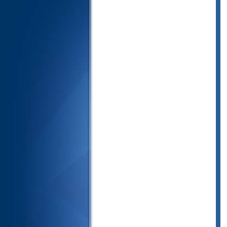
56- الواقعة
57- الحديد
58- المجادلة
59- الحشر
60- الممتحنة
61- الصف
62- الجمعة
63- المنافقون
64- التغابن
65- الطلاق
66- التحريم
67- الملك
68- القلم
69- الحاقة
70- المعارج
71- نوح
72- الجن
73- المزمل