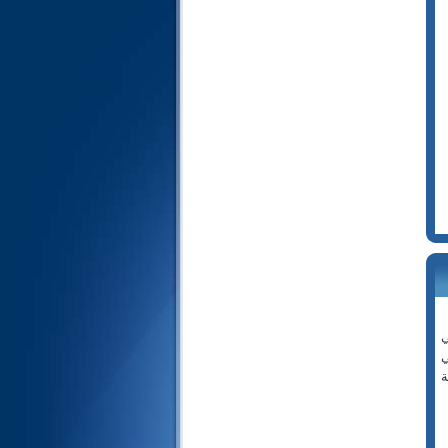
110- النصر
111- المسد
112- الإخلاص
113- الفلق
114- الناس
ي
ي
ة