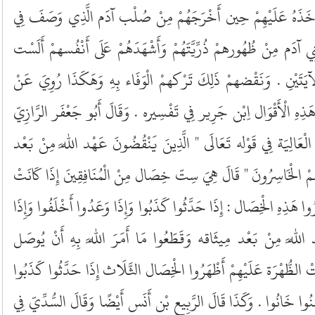
ِي أَخَذَهُ عَلَيْهِمْ حِين أَخْرَجَهُمْ مِنْ صُلْب آدَم الَّذِي وَصَفَ فِي
ِي آدَم مِنْ ظُهُورهمْ ذُرِّيَّتَهُمْ وَأَشْهَدَهُمْ عَلَى أَنْفُسهمْ أَلَسْت
لْآيَتَيْنِ . وَنَقْضهمْ ذَلِكَ تَرْكهمْ الْوَفَاء بِهِ وَهَكَذَا رُوِيَ عَنْ
ِهِ الْأَقْوَال اِبْن جَرِير فِي تَفْسِيره . وَقَالَ أَبُو جَعْفَر الرَّازِيّ
ْعَالِيَة فِي قَوْله تَعَالَى " الَّذِينَ يَنْقُضُونَ عَهْد اللَّه مِنْ بَعْد
مْ الْخَاسِرُونَ " قَالَ هِيَ سِتّ خِصَال مِنْ الْمُنَافِقِينَ إِذَا كَانَتْ
وا هَذِهِ الْخِصَال : إِذَا حَدَّثُوا كَذَبُوا وَإِذَا وَعَدُوا أَخْلَفُوا وَإِذَا
 اللَّه مِنْ بَعْد مِيثَاقه وَقَطَعُوا مَا أَمَرَ اللَّه بِهِ أَنْ يُوصَل
ْ الظُّهْرَة عَلَيْهِمْ أَظْهَرُوا الْخِصَال الثَّلَاث إِذَا حَدَّثُوا كَذَبُوا
ُمِنُوا خَانُوا . وَكَذَا قَالَ الرَّبِيع بْن أَنَس أَيْضًا وَقَالَ السُّدِّيّ فِي