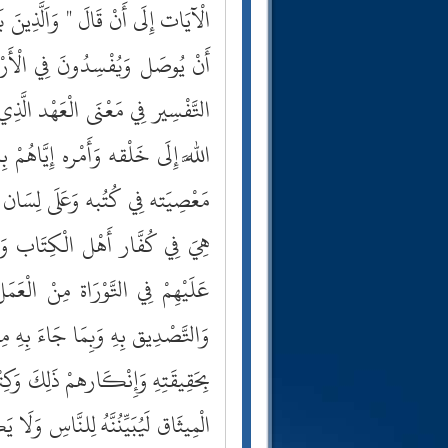
الْآيَات إِلَى أَنْ قَالَ " وَاَلَّذِينَ 
أَنْ يُوصَل وَيُفْسِدُونَ فِي الْأَرْض
التَّفْسِير فِي مَعْنَى الْعَهْد الَّذ
اللَّه إِلَى خَلْقه وَأَمْره إِيَّاهُمْ ب
مَعْصِيَته فِي كُتُبه وَعَلَى لِسَان 
هِيَ فِي كُفَّار أَهْل الْكِتَاب وَالْم
عَلَيْهِمْ فِي التَّوْرَاة مِنْ الْعَمَل
وَالتَّصْدِيق بِهِ وَبِمَا جَاءَ بِهِ 
بِحَقِيقَتِهِ وَإِنْكَارهمْ ذَلِكَ وَكِ
الْمِيثَاق لَيُبَيِّنُنَّهُ لِلنَّاسِ وَلَا 