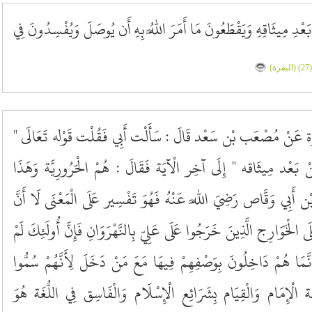
عْدِ مِيثَاقِهِ وَيَقْطَعُونَ مَا أَمَرَ اللَّهُ بِهِ أَن يُوصَلَ وَيُفْسِدُونَ فِي
(27) (البقرة)
َة عَنْ مُصْعَب بْن سَعْد قَالَ : سَأَلْت أَبِي فَقُلْت قَوْله تَعَالَى "
ْ بَعْد مِيثَاقه " إِلَى آخِر الْآيَة فَقَالَ : هُمْ الْحَرُورِيَّة وَهَذَا
 أَبِي وَقَّاص رَضِيَ اللَّه عَنْهُ فَهُوَ تَفْسِير عَلَى الْمَعْنَى لَا أَنَّ
الْخَوَارِج الَّذِينَ خَرَجُوا عَلَى عَلِيّ بِالنَّهْرَوَانِ فَإِنَّ أُولَئِكَ لَمْ
مَا هُمْ دَاخِلُونَ بِوَصْفِهِمْ فِيهَا مَعَ مَنْ دَخَلَ لِأَنَّهُمْ سُمُّوا
لْإِمَام وَالْقِيَام بِشَرَائِع الْإِسْلَام وَالْفَاسِق فِي اللُّغَة هُوَ