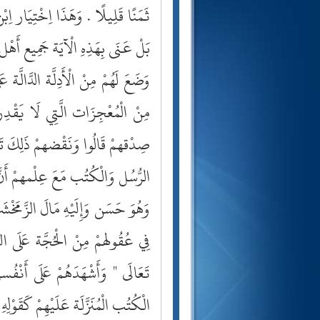
ثَمَنًا قَلِيلًا . وَهَذَا اِخْتِيَار اِ
بَلْ عَنَى بِهَذِهِ الْآيَة جَمِيع أَه
وَضَعَ لَهُمْ مِنْ الْأَدِلَّة الدَّالَّة ع
مِنْ الْمُعْجِزَات الَّتِي لَا يَقْدِر
صِدْقهمْ قَالُوا وَنَقْضهمْ ذَلِكَ تَرْكه
الرُّسُل وَالْكُتُب مَعَ عِلْمهمْ أَنَّ
وَهُوَ حَسَن وَإِلَيْهِ مَالَ الزَّمَخْشَرِ
فِي عُقُولهمْ مِنْ الْحُجَّة عَلَى التَّو
تَعَالَى " وَأَشْهَدَهُمْ عَلَى أَنْفُس
الْكُتُب الْمُنَزَّلَة عَلَيْهِمْ كَقَوْل