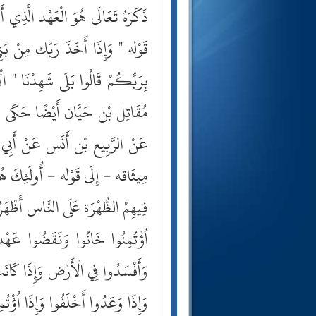
ذَكَرَهُ تَعَالَى هُوَ الْعَهْد الَّذ
قَوْله " وَإِذَا أَخَذَ رَبّك مِنْ بَن
بِرَبِّكُمْ قَالُوا بَلَى شَهِدْنَا " ا
مُقَاتِل بْن حَيَّان أَيْضًا حَكَى هَذ
عَنْ الرَّبِيع بْن أَنَس عَنْ أَبِي ال
مِيثَاقه - إِلَى قَوْله - أُولَئِكَ هُ
فِيهِمْ الظُّهْرَة عَلَى النَّاس أَظْهَرُ
اُؤْتُمِنُوا خَانُوا وَنَقَضُوا عَهْد
وَأَفْسَدُوا فِي الْأَرْض وَإِذَا كَانَت
وَإِذَا وَعَدُوا أَخْلَفُوا وَإِذَا اُؤْت