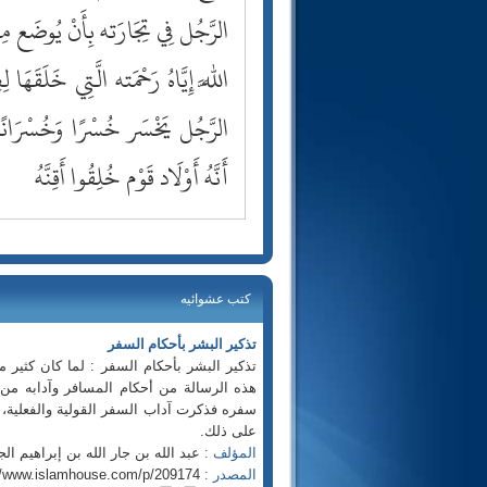
الرَّجُل فِي تِجَارَته بِأَنْ يُوضَع مِ
اللَّه إِيَّاهُ رَحْمَته الَّتِي خَلَقَهَا
الرَّجُل يَخْسَر خُسْرًا وَخُسْرَانًا
أَنَّهُ أَوْلَاد قَوْم خُلِقُوا أَقِنَّهُ
كتب عشوائيه
تذكير البشر بأحكام السفر
تذكير البشر بأحكام السفر : لما كان كثير
هذه الرسالة من أحكام المسافر وآدابه من 
سفره فذكرت آداب السفر القولية والفعلية، 
على ذلك.
المؤلف :
عبد الله بن جار الله بن إبراهيم الجا
المصدر :
//www.islamhouse.com/p/209174