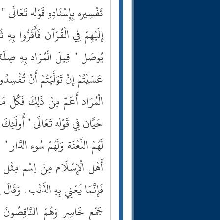
تَفْسِيره بِإِسْنَادِهِ قَوْله تَعَالَى 
إِلَيْهِمْ فِي الْقُرْآن فَأَقَرُّوا بِهِ
يُوصَل " قِيلَ الْمُرَاد بِهِ صِلَة الْ
عَسَيْتُمْ إِنْ تَوَلَّيْتُمْ أَنْ تُفْس
الْمُرَاد أَعَمّ مِنْ ذَلِكَ فَكُلّ مَا 
حَيَّان فِي قَوْله تَعَالَى " أُولَئِكَ 
لَهُمْ اللَّعْنَة وَلَهُمْ سُوء الدَّار
أَهْل الْإِسْلَام مِنْ اِسْم مِثْل خَا
فَإِنَّمَا يَعْنِي بِهِ الذَّنْب . وَقَال
جَمْع خَاسِر وَهُمْ النَّاقِصُونَ أ