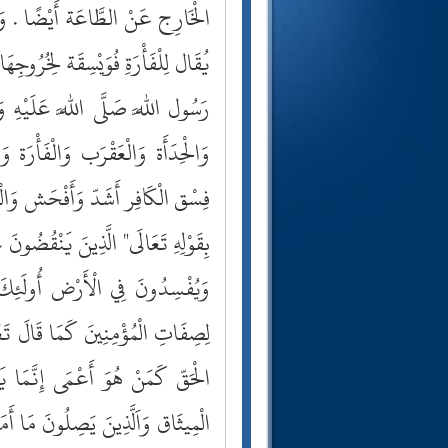
الْخَارِج عَنْ الطَّاعَة أَيْضًا . وَت
يُقَال لِلْفَأْرَةِ فُوَيْسِقَة لِخُرُوج
رَسُول اللَّه صَلَّى اللَّه عَلَيْهِ و
وَالْحِدَأَة وَالْعَقْرَب وَالْفَأْرَة
فِسْق الْكَافِر أَشَدّ وَأَفْحَش وَالْمُر
بِقَوْلِهِ تَعَالَى" الَّذِينَ يَنْقُضُونَ
وَيُفْسِدُونَ فِي الْأَرْض أُولَئِكَ
لِصِفَاتِ الْمُؤْمِنِينَ كَمَا قَالَ تَع
الْحَقّ كَمَنْ هُوَ أَعْمَى إِنَّمَا يَت
الْمِيثَاق وَاَلَّذِينَ يَصِلُونَ مَا أَ