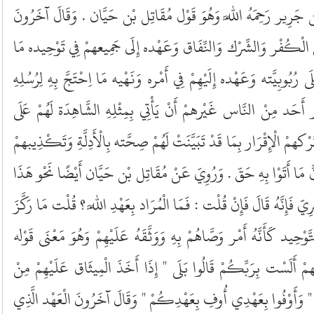
بْن جَرِير رَحِمَهُ اللَّه وَهُوَ قَوْل مُقَاتِل بْن حَيَّان . وَقَالَ آخَرُونَ
ْل الْكُفْر وَالشِّرْك وَالنِّفَاق وَعَهْده إِلَى جَمِيعهمْ فِي تَوْحِيده مَا
َلَى رُبُوبِيَّته وَعَهْده إِلَيْهِمْ فِي أَمْره وَنَهْيه مَا اِحْتَجَّ بِهِ لِرُسُلِهِ
 أَحَد مِنْ النَّاس غَيْرهمْ أَنْ يَأْتِي بِمِثْلِهِ الشَّاهِدَة لَهُمْ عَلَى
مْ الْإِقْرَار بِمَا قَدْ تَبَيَّنَتْ لَهُمْ صِحَّته بِالْأَدِلَّةِ وَتَكْذِيبهمْ
 مَا أَتَوْا بِهِ حَقّ . وَرُوِيَ عَنْ مُقَاتِل بْن حَيَّان أَيْضًا نَحْو هَذَا
يّ فَإِنَّهُ قَالَ فَإِنْ قُلْت : فَمَا الْمُرَاد بِعَهْدِ اللَّه ؟ قُلْت مَا رَكَّزَ
ْحِيد كَأَنَّهُ أَمْر وَصَّاهُمْ بِهِ وَوَثَّقَهُ عَلَيْهِمْ وَهُوَ مَعْنَى قَوْله
همْ أَلَسْت بِرَبِّكُمْ قَالُوا بَلَى " إِذَا أَخَذَ الْمِيثَاق عَلَيْهِمْ مِنْ
ِهِ " وَأَوْفُوا بِعَهْدِي أُوفِ بِعَهْدِكُمْ " وَقَالَ آخَرُونَ الْعَهْد الَّذِي