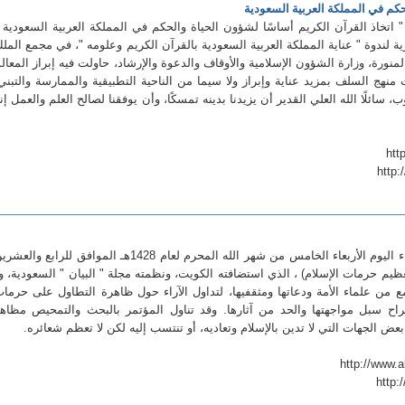
حكم في المملكة العربية السعودية
 اتخاذ القرآن الكريم أساسًا لشؤون الحياة والحكم في المملكة العربية السعودية 
ة لندوة " عناية المملكة العربية السعودية بالقرآن الكريم وعلومه "، في مجمع المل
ورة، وزارة الشؤون الإسلامية والأوقاف والدعوة والإرشاد، حاولت فيه إبراز المعال
نهج السلف بمزيد عناية وإبراز ولا سيما من الناحية التطبيقية والممارسة والتبني
 سائلًا الله العلي القدير أن يزيدنا بدينه تمسكًا، وأن يوفقنا لصالح العلم والعمل إن
http
مؤتمر تعظيم حرمات الإسلام : اختتمت مساء اليوم الأربعاء الخامس من شهر الله المحرم لعام 1428هـ الموافق للرابع وال
 فعاليات مؤتمر (تعظيم حرمات الإسلام) ، الذي استضافته الكويت، ونظمته مجلة " البيان " السعودية، و
مع من علماء الأمة ودعاتها ومثقفيها، لتداول الآراء حول ظاهرة التطاول على حرما
قتراح سبل مواجهتها والحد من آثارها. وقد تناول المؤتمر بالبحث والتمحيص مظاه
بعض الجهات التي لا تدين بالإسلام وتعاديه، أو تنتسب إليه لكن لا تعظم شعائره.
http: