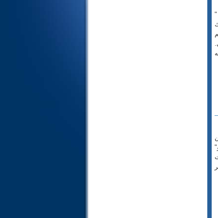
36- يس
"
37- الصافات
ك
38- ص
م
.
39- الزمر
ه
40- غافر
41- فصلت
42- الشورى
43- الزخرف
44- الدخان
45- الجاثية
46- الأحقاف
عشرين
47- محمد
"
48- الفتح
ت
ر
49- الحجرات
50- ق
51- الذاريات
52- الطور
53- النجم