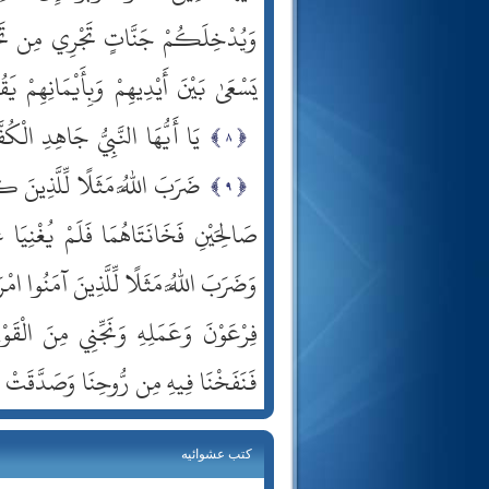
وَيُدْخِلَكُمْ جَنَّاتٍ تَجْرِي مِن تَحْتِهَا 
يَسْعَىٰ بَيْنَ أَيْدِيهِمْ وَبِأَيْمَانِهِمْ يَق
يَا أَيُّهَا النَّبِيُّ جَاهِدِ الْكُ
ضَرَبَ اللَّهُ مَثَلًا لِّلَّذِينَ 
صَالِحَيْنِ فَخَانَتَاهُمَا فَلَمْ يُغْنِيَا 
وَضَرَبَ اللَّهُ مَثَلًا لِّلَّذِينَ آمَنُوا امْ
فِرْعَوْنَ وَعَمَلِهِ وَنَجِّنِي مِنَ الْقَوْم
فَنَفَخْنَا فِيهِ مِن رُّوحِنَا وَصَدَّقَتْ بِ
كتب عشوائيه