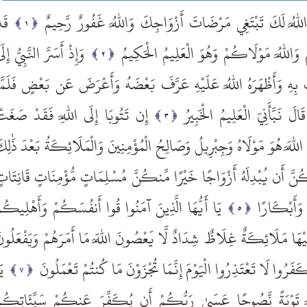
لَّ اللَّهُ لَكَ تَبْتَغِي مَرْضَاتَ أَزْوَاجِكَ وَاللَّهُ غَفُورٌ رَّحِيمٌ
قَد
 وَاللَّهُ مَوْلَاكُمْ وَهُوَ الْعَلِيمُ الْحَكِيمُ
وَإِذْ أَسَرَّ النَّبِيُّ إِلَى
ْ بِهِ وَأَظْهَرَهُ اللَّهُ عَلَيْهِ عَرَّفَ بَعْضَهُ وَأَعْرَضَ عَن بَعْضٍ فَلَمَّ
لَ نَبَّأَنِيَ الْعَلِيمُ الْخَبِيرُ
إِن تَتُوبَا إِلَى اللَّهِ فَقَدْ صَغَت
للَّهَ هُوَ مَوْلَاهُ وَجِبْرِيلُ وَصَالِحُ الْمُؤْمِنِينَ وَالْمَلَائِكَةُ بَعْدَ ذَٰلِك
ُنَّ أَن يُبْدِلَهُ أَزْوَاجًا خَيْرًا مِّنكُنَّ مُسْلِمَاتٍ مُّؤْمِنَاتٍ قَانِتَات
 وَأَبْكَارًا
يَا أَيُّهَا الَّذِينَ آمَنُوا قُوا أَنفُسَكُمْ وَأَهْلِيكُم
َيْهَا مَلَائِكَةٌ غِلَاظٌ شِدَادٌ لَّا يَعْصُونَ اللَّهَ مَا أَمَرَهُمْ وَيَفْعَلُون
 كَفَرُوا لَا تَعْتَذِرُوا الْيَوْمَ إِنَّمَا تُجْزَوْنَ مَا كُنتُمْ تَعْمَلُونَ
يَ
للَّهِ تَوْبَةً نَّصُوحًا عَسَىٰ رَبُّكُمْ أَن يُكَفِّرَ عَنكُمْ سَيِّئَاتِكُم