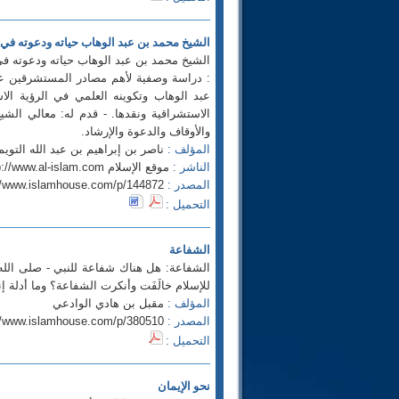
الشيخ محمد بن عبد الوهاب حياته ودعوته في ا
الشيخ محمد بن عبد الوهاب حياته ودعوته في 
: دراسة وصفية لأهم مصادر المستشرقين عن
عبد الوهاب وتكوينه العلمي في الرؤية ال
الاستشراقية ونقدها. - قدم له: معالي الشي
والأوقاف والدعوة والإرشاد.
المؤلف :
ناصر بن إبراهيم بن عبد الله التويم
الناشر :
موقع الإسلام http://www.al-islam.com
المصدر :
//www.islamhouse.com/p/144872
التحميل :
الشفاعة
الشفاعة: هل هناك شفاعة للنبي - صلى الله 
للإسلام خالَفَت وأنكرت الشفاعة؟ وما أدلة إ
المؤلف :
مقبل بن هادي الوادعي
المصدر :
//www.islamhouse.com/p/380510
التحميل :
نحو الإيمان