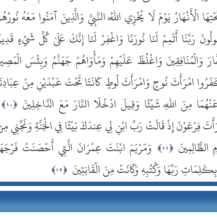
الْأَنْهَارُ يَوْمَ لَا يُخْزِي اللَّهُ النَّبِيَّ وَالَّذِينَ آمَنُوا مَعَهُ نُورُهُم
ُولُونَ رَبَّنَا أَتْمِمْ لَنَا نُورَنَا وَاغْفِرْ لَنَا إِنَّكَ عَلَىٰ كُلِّ شَيْءٍ قَدِير
فَّارَ وَالْمُنَافِقِينَ وَاغْلُظْ عَلَيْهِمْ وَمَأْوَاهُمْ جَهَنَّمُ وَبِئْسَ الْمَصِير
كَفَرُوا امْرَأَتَ نُوحٍ وَامْرَأَتَ لُوطٍ كَانَتَا تَحْتَ عَبْدَيْنِ مِنْ عِبَادِنَ
عَنْهُمَا مِنَ اللَّهِ شَيْئًا وَقِيلَ ادْخُلَا النَّارَ مَعَ الدَّاخِلِينَ
رَأَتَ فِرْعَوْنَ إِذْ قَالَتْ رَبِّ ابْنِ لِي عِندَكَ بَيْتًا فِي الْجَنَّةِ وَنَجِّنِي مِ
ِ الظَّالِمِينَ
وَمَرْيَمَ ابْنَتَ عِمْرَانَ الَّتِي أَحْصَنَتْ فَرْجَهَ
كَلِمَاتِ رَبِّهَا وَكُتُبِهِ وَكَانَتْ مِنَ الْقَانِتِينَ