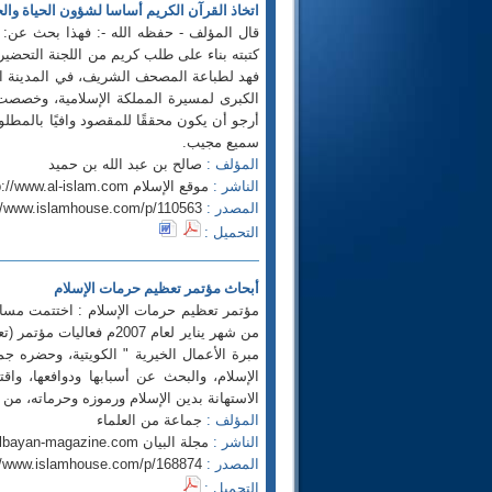
اتخاذ القرآن الكريم أساسا لشؤون الحياة وال
قال المؤلف - حفظه الله -: فهذا بحث عن: "
كتبته بناء على طلب كريم من اللجنة التحضيري
فهد لطباعة المصحف الشريف، في المدينة المن
الكبرى لمسيرة المملكة الإسلامية، وخصصت م
أرجو أن يكون محققًا للمقصود وافيًا بالمطلوب،
سميع مجيب.
المؤلف :
صالح بن عبد الله بن حميد
الناشر :
موقع الإسلام http://www.al-islam.com
المصدر :
://www.islamhouse.com/p/110563
التحميل :
أبحاث مؤتمر تعظيم حرمات الإسلام
من شهر يناير لعام 2007م
مبرة الأعمال الخيرية " الكويتية، وحضره ج
الإسلام، والبحث عن أسبابها ودوافعها، وا
الاستهانة بدين الإسلام ورموزه وحرماته، من 
المؤلف :
جماعة من العلماء
الناشر :
مجلة البيان http://www.albayan-magazine.com
المصدر :
//www.islamhouse.com/p/168874
التحميل :