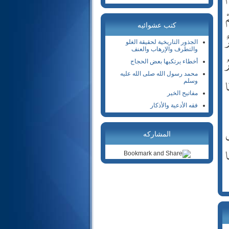
18- الكهف
ْ
19- مريم
كتب عشوائيه
ٌ
20- طه
الجذور التاريخية لحقيقة الغلو
21- الأنبياء
والتطرف والإرهاب والعنف
ُ
22- الحج
أخطاء يرتكبها بعض الحجاج
23- المؤمنون
محمد رسول الله صلى الله عليه
ا
وسلم
24- النور
مفاتيح الخير
25- الفرقان
فقه الأدعية والأذكار
26- الشعراء
27- النمل
ن
المشاركه
28- القصص
ا
29- العنكبوت
30- الروم
31- لقمان
32- السجدة
33- الأحزاب
34- سبأ
35- فاطر