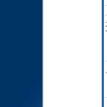
54- القمر
55- الرحمن
"
56- الواقعة
ن
57- الحديد
ة
58- المجادلة
ة
59- الحشر
60- الممتحنة
61- الصف
62- الجمعة
63- المنافقون
64- التغابن
65- الطلاق
ب
66- التحريم
67- الملك
68- القلم
69- الحاقة
70- المعارج
71- نوح