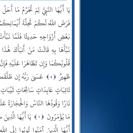
يَا أَيُّهَا النَّبِيُّ لِمَ تُحَرِّمُ مَا أَحَ
فَرَضَ اللَّهُ لَكُمْ تَحِلَّةَ أَيْمَانِكُمْ
بَعْضِ أَزْوَاجِهِ حَدِيثًا فَلَمَّا نَبَّأَت
نَبَّأَهَا بِهِ قَالَتْ مَنْ أَنبَأَكَ هَٰذَا قَا
قُلُوبُكُمَا وَإِن تَظَاهَرَا عَلَيْهِ فَإِنَّ ا
ظَهِيرٌ
عَسَىٰ رَبُّهُ إِن طَلَّقَك
تَائِبَاتٍ عَابِدَاتٍ سَائِحَاتٍ ثَيِّبَاتٍ
نَارًا وَقُودُهَا النَّاسُ وَالْحِجَارَةُ عَل
مَا يُؤْمَرُونَ
يَا أَيُّهَا الَّذِينَ
أَيُّهَا الَّذِينَ آمَنُوا تُوبُوا إِلَى ا