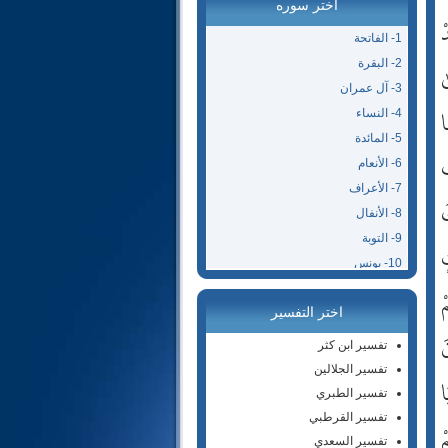
اختر سوره
ْ
1- الفاتحة
ٰ
2- البقرة
3- آل عمران
ا
4- النساء
5- المائدة
ْ
6- الأنعام
7- الأعراف
َ
8- الأنفال
9- التوبة
ٍ
10- يونس
ْ
11- هود
اختر التفسير
12- يوسف
َ
13- الرعد
تفسير ابن كثر
14- إبراهيم
تفسير الجلالين
ا
15- الحجر
تفسير الطبري
16- النحل
تفسير القرطبي
ْ
17- الإسراء
تفسير السعدي