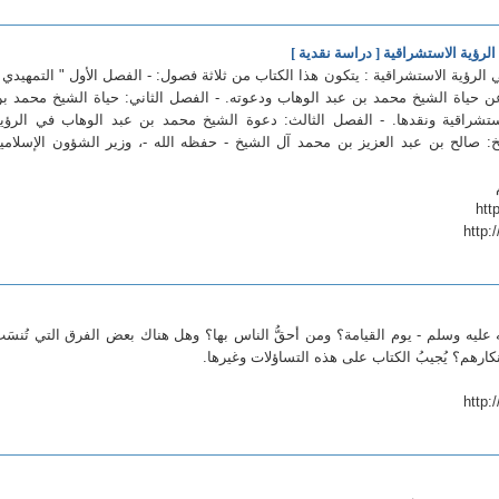
لرؤية الاستشراقية [ دراسة نقدية ]
الرؤية الاستشراقية : يتكون هذا الكتاب من ثلاثة فصول: - الفصل الأول " التمهيدي 
 حياة الشيخ محمد بن عبد الوهاب ودعوته. - الفصل الثاني: حياة الشيخ محمد ب
استشراقية ونقدها. - الفصل الثالث: دعوة الشيخ محمد بن عبد الوهاب في الرؤي
خ: صالح بن عبد العزيز بن محمد آل الشيخ - حفظه الله -، وزير الشؤون الإسلامي
http:
عليه وسلم - يوم القيامة؟ ومن أحقُّ الناس بها؟ وهل هناك بعض الفرق التي تُنسَ
نكارهم؟ يُجيبُ الكتاب على هذه التساؤلات وغيرها.
http: