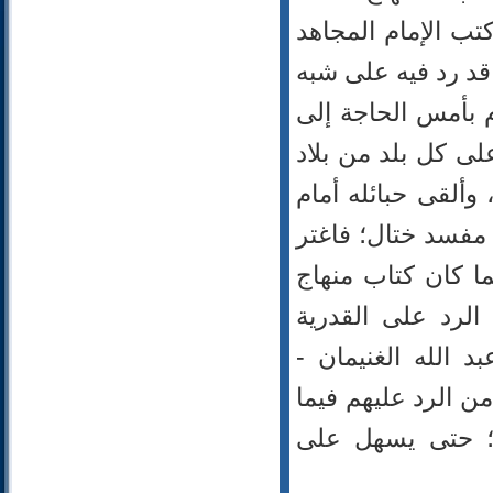
107- الماعون
تب الإمام المجاهد
108- الكوثر
109- الكافرون
 قد رد فيه على شبه
110- النصر
م بأمس الحاجة إلى
111- المسد
112- الإخلاص
ى كل بلد من بلاد
113- الفلق
 وألقى حبائله أمام
114- الناس
مفسد ختال؛ فاغتر
ما كان كتاب منهاج
لرد على القدرية
 الله الغنيمان -
ن الرد عليهم فيما
لك؛ حتى يسهل على