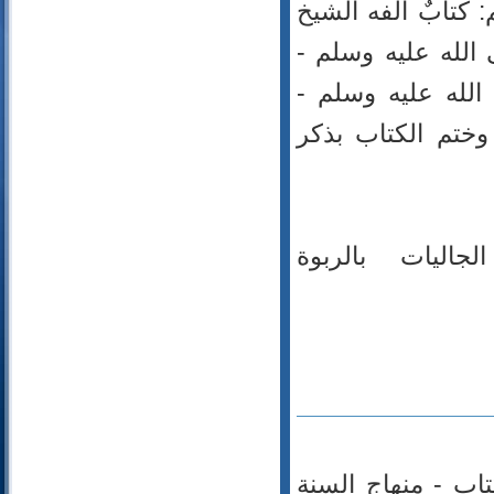
تابٌ ألَّفه الشيخ
90- البلد
الله عليه وسلم -
91- الشمس
92- الليل
 الله عليه وسلم -
93- الضحى
، وختم الكتاب بذكر
94- الشرح
95- التين
96- العلق
97- القدر
98- البينة
اليات بالربوة
99- الزلزلة
100- العاديات
101- القارعة
102- التكاثر
103- العصر
104- الهمزة
105- الفيل
106- قريش
تاب - منهاج السنة