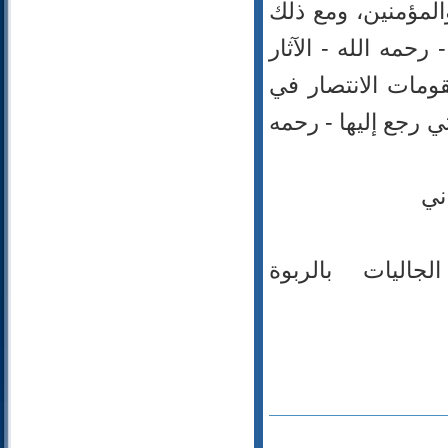
المؤمنين، ومع ذلك
54- القمر
حمه الله - الآثار
55- الرحمن
56- الواقعة
قومات الانتصار في
57- الحديد
تي رجع إليها - رحمه
58- المجادلة
59- الحشر
60- الممتحنة
ني
61- الصف
62- الجمعة
63- المنافقون
اليات بالربوة
64- التغابن
65- الطلاق
66- التحريم
67- الملك
68- القلم
69- الحاقة
70- المعارج
71- نوح