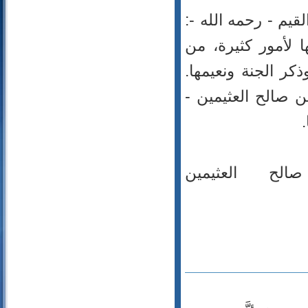
72- الجن
لقيم - رحمه الله -:
73- المزمل
 لأمور كثيرة، من
74- المدثر
75- القيامة
كر الجنة ونعيمها.
76- الإنسان
ن صالح العثيمين -
77- المرسلات
78- النبأ
79- النازعات
80- عبس
 العثيمين
81- التكوير
82- الانفطار
83- المطففين
84- الانشقاق
85- البروج
86- الطارق
87- الأعلى
88- الغاشية
89- الفجر