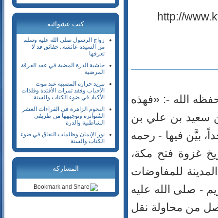
18- الكهف
19- مريم
كتب عشوائيه
20- طه
زواج الرسول صلى الله عليه وسلم
21- الأنبياء
من السيدة عائشة.. حقائق قد لا
تعرفها
22- الحج
حاشية الدرة المضية في عقد الفرقة
23- المؤمنون
المرضية
24- النور
تبريد حرارة المصيبة عند موت
الأحباب وفقد ثمرات الأفئدة وفلذات
25- الفرقان
فظه الله -: «فهذه
الأكباد في ضوء الكتاب والسنة
26- الشعراء
النجوم الزاهرة في القراءات العشر
ن سعيد بن علي بن
المُتواترة وتوجيهها من طريقَي
27- النمل
الشاطبية والدرة
28- القصص
 بيَّن فيها - رحمه
نور الإيمان وظلمات النفاق في ضوء
29- العنكبوت
الكتاب والسنة
ريخ غزوة فتح مكة،
30- الروم
31- لقمان
لمدينة للمفاوضات
المشاركه
32- السجدة
يم - صلى الله عليه
33- الأحزاب
34- سبأ
صل من محاولة نقل
35- فاطر