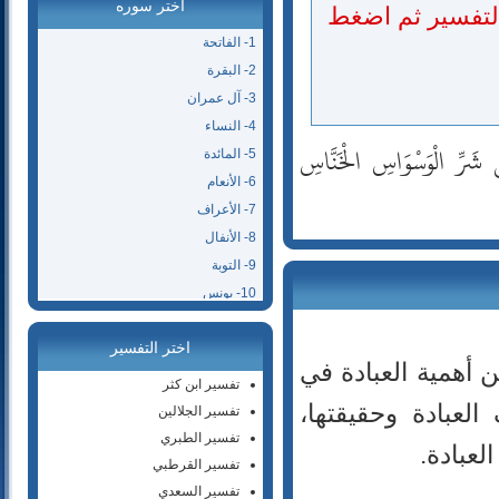
اختر سوره
التفسير ثم اضغط
1- الفاتحة
2- البقرة
3- آل عمران
4- النساء
شَرِّ الْوَسْوَاسِ الْخَنَّاسِ
5- المائدة
6- الأنعام
7- الأعراف
8- الأنفال
9- التوبة
10- يونس
11- هود
اختر التفسير
12- يوسف
ِّن أهمية العبادة في
13- الرعد
تفسير ابن كثر
14- إبراهيم
العبادة وحقيقتها،
تفسير الجلالين
15- الحجر
تفسير الطبري
لعبادة.
16- النحل
تفسير القرطبي
17- الإسراء
تفسير السعدي