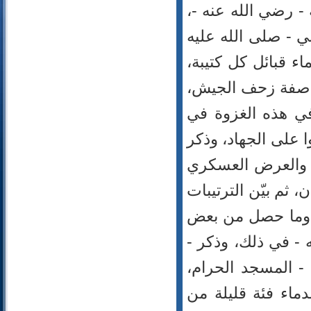
- رضي الله عنه -،
36- يس
37- الصافات
بي - صلى الله عليه
38- ص
ء قبائل كل كتيبة،
39- الزمر
40- غافر
كر صفة زحف الجيش،
41- فصلت
في هذه الغزوة في
42- الشورى
43- الزخرف
 على الجهاد، وذكر
44- الدخان
، والعرض العسكري
45- الجاثية
46- الأحقاف
 ثم بيّن الترتيبات
47- محمد
، وما حصل من بعض
48- الفتح
 - في ذلك، وذكر -
49- الحجرات
50- ق
- المسجد الحرام،
51- الذاريات
دماء فئة قليلة من
52- الطور
53- النجم