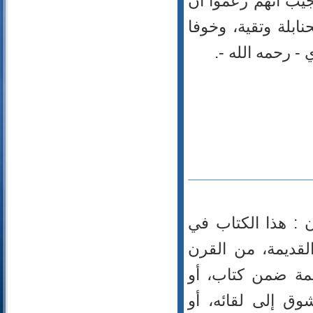
عجيب أنهم زعموا أن
24- النور
نابلة وتقية، وخوفا
25- الفرقان
- رحمه الله -.
26- الشعراء
27- النمل
28- القصص
29- العنكبوت
30- الروم
31- لقمان
32- السجدة
33- الأحزاب
34- سبأ
35- فاطر
 : هذا الكتاب في
36- يس
37- الصافات
لقديمة، من القرن
38- ص
جمة ضمن كتاب، أو
39- الزمر
40- غافر
وق إلى لقائه، أو
41- فصلت