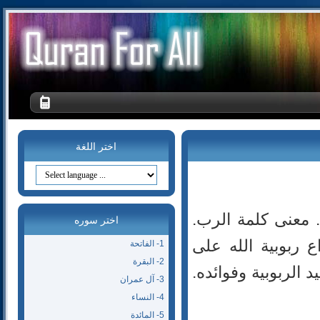
اختر اللغة
. معنى كلمة الرب.
اختر سوره
اع ربوبية الله على
1- الفاتحة
2- البقرة
د الربوبية وفوائده.
3- آل عمران
4- النساء
5- المائدة