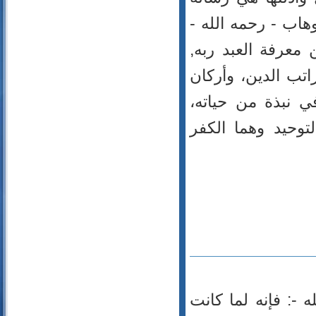
77- المرسلات
78- النبأ
هاب - رحمه الله -
79- النازعات
معرفة العبد ربه,
80- عبس
راتب الدين، وأركان
81- التكوير
82- الانفطار
ي نبذة من حياته،
83- المطففين
لتوحيد وهما الكفر
84- الانشقاق
85- البروج
86- الطارق
87- الأعلى
88- الغاشية
89- الفجر
90- البلد
91- الشمس
92- الليل
93- الضحى
ه -: فإنه لما كانت
94- الشرح