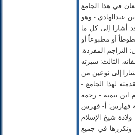
عان في هذا الجامع
42- الشورى
43- الزخرف
ابن عبدالهادي - وهو
44- الدخان
د أشارا إلى كل ما
45- الجاثية
46- الأحقاف
طاً أو مطبوعاً أو
47- محمد
: التراجم المفردة.
48- الفتح
49- الحجرات
اته. الثالث: سيرته
50- ق
شارا إلى نوعين من
51- الذاريات
مته لهذا الجامع -
52- الطور
53- النجم
 ابن تيمية - رحمه
54- القمر
ثة فهارس: أ- فهرس
55- الرحمن
56- الواقعة
لادة شيخ الإسلام
57- الحديد
 وتكررها في جميع
58- المجادلة
59- الحشر