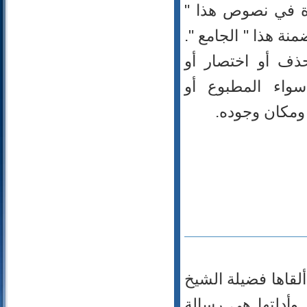
دة في نصوص هذا "
60- الممتحنة
نة هذا " الجامع ".
61- الصف
62- الجمعة
ذف أو اختصار أو
63- المنافقون
واء المطبوع أو
64- التغابن
65- الطلاق
ومكان وجوده.
66- التحريم
67- الملك
68- القلم
69- الحاقة
70- المعارج
71- نوح
72- الجن
73- المزمل
74- المدثر
75- القيامة
لقاها فضيلة الشيخ
76- الإنسان
ل وأدلتها هي رسالة