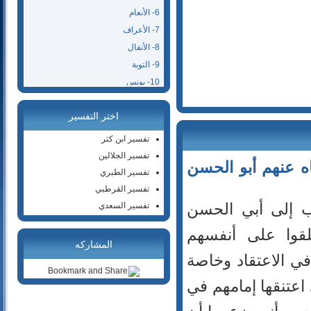
6- الأنعام
7- الأعراف
8- الأنفال
9- التوبة
10- يونس
11- هود
اختر التفسير
12- يوسف
13- الرعد
تفسير ابن كثر
14- إبراهيم
تفسير الجلالين
ه عنهم أبو الحسن
15- الحجر
تفسير الطبري
16- النحل
تفسير القرطبي
17- الإسراء
ب إلى أبي الحسن
تفسير السعدي
18- الكهف
قوا على أنفسهم
19- مريم
المشاركه
20- طه
في الاعتقاد وخاصة
21- الأنبياء
اعتنقها إمامهم في
22- الحج
23- المؤمنون