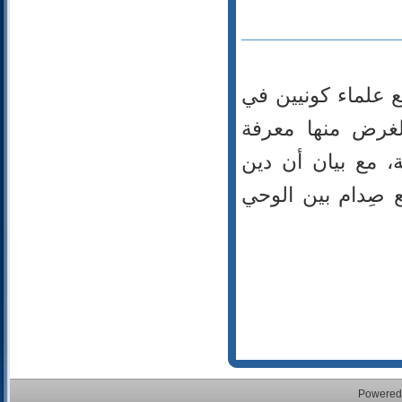
113- الفلق
114- الناس
ع علماء كونيين في
لغرض منها معرفة
ة، مع بيان أن دين
ع صِدام بين الوحي
Powered