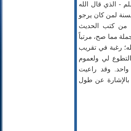
95- التين
 - الذي قال الله
96- العلق
حسنة لمن كان يرجو
97- القدر
98- البينة
ها من كتب الحديث
99- الزلزلة
لة مما صح، مرتباً
100- العاديات
101- القارعة
له؛ رغبة في تقريب
102- التكاثر
لتطوع لي ولعموم
103- العصر
104- الهمزة
واحد. وقد راعيت
105- الفيل
اً بالإشارة عن طول
106- قريش
107- الماعون
108- الكوثر
109- الكافرون
110- النصر
111- المسد
112- الإخلاص