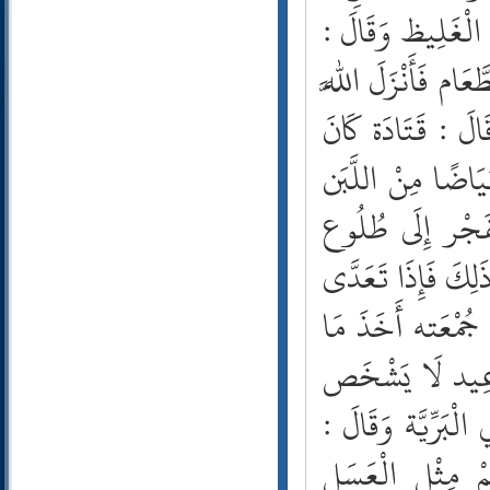
56- الواقعة
57- الحديد
58- المجادلة
59- الحشر
60- الممتحنة
61- الصف
62- الجمعة
63- المنافقون
64- التغابن
65- الطلاق
66- التحريم
67- الملك
68- القلم
69- الحاقة
70- المعارج
71- نوح
72- الجن
73- المزمل