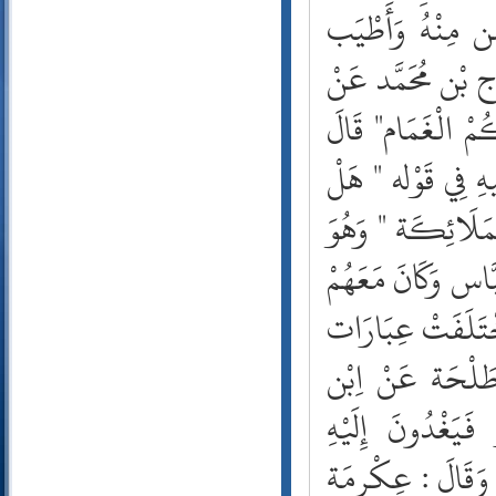
38- ص
39- الزمر
40- غافر
41- فصلت
42- الشورى
43- الزخرف
44- الدخان
45- الجاثية
46- الأحقاف
47- محمد
48- الفتح
49- الحجرات
50- ق
51- الذاريات
52- الطور
53- النجم
54- القمر
55- الرحمن