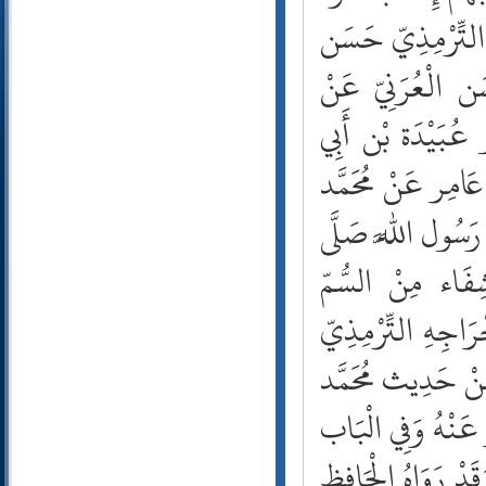
110- النصر
111- المسد
112- الإخلاص
113- الفلق
114- الناس