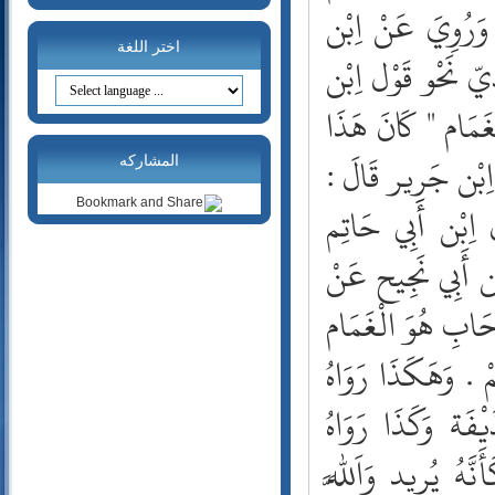
20- طه
21- الأنبياء
اختر اللغة
22- الحج
23- المؤمنون
24- النور
25- الفرقان
المشاركه
26- الشعراء
27- النمل
28- القصص
29- العنكبوت
30- الروم
31- لقمان
32- السجدة
33- الأحزاب
34- سبأ
35- فاطر
36- يس
37- الصافات