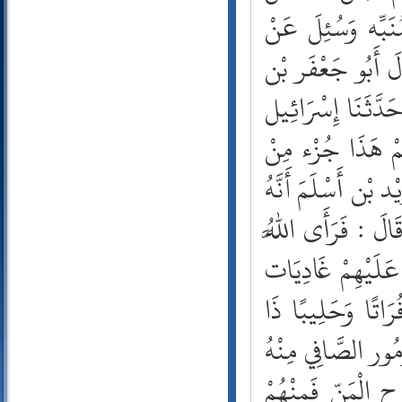
74- المدثر
75- القيامة
76- الإنسان
77- المرسلات
78- النبأ
79- النازعات
80- عبس
81- التكوير
82- الانفطار
83- المطففين
84- الانشقاق
85- البروج
86- الطارق
87- الأعلى
88- الغاشية
89- الفجر
90- البلد
91- الشمس