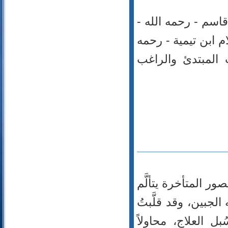
اسم - رحمه الله -
 ابن تيمية - رحمه
 المبتدئ والراغب
ور المتأخرة يتألَّم
لجبين، وقد قلَّبتُ
بل العلاج، محاولاً