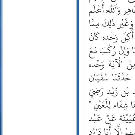
92- الليل
93- الضحى
94- الشرح
95- التين
96- العلق
97- القدر
98- البينة
99- الزلزلة
100- العاديات
101- القارعة
102- التكاثر
103- العصر
104- الهمزة
105- الفيل
106- قريش
107- الماعون
108- الكوثر
109- الكافرون