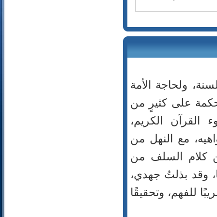
74- المدثر
75- القيامة
76- الإنسان
77- المرسلات
78- النبأ
79- النازعات
80- عبس
نة، ولحاجة الأمة
81- التكوير
حكمة على كثيرٍ من
82- الانفطار
83- المطففين
القرآن الكريم،
84- الانشقاق
واهيه، مع النهل من
85- البروج
86- الطارق
ن كلام السلف من
87- الأعلى
، وقد بذلتُ جهدي،
88- الغاشية
89- الفجر
ا للفهم، وتحقيقًا
90- البلد
91- الشمس