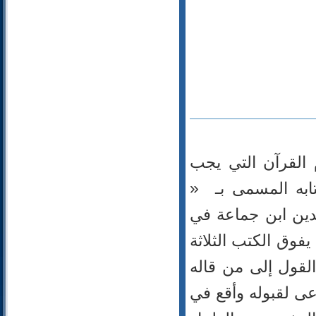
92- الليل
93- الضحى
94- الشرح
95- التين
96- العلق
97- القدر
98- البينة
99- الزلزلة
100- العاديات
القرآن التي يجب
101- القارعة
102- التكاثر
ابه المسمى بـ ‏ «
103- العصر
الدين ابن جماعة في
104- الهمزة
 يفوق الكتب الثلاثة
105- الفيل
106- قريش
القول إلى من قاله
107- الماعون
ى لقبوله وأقع في
108- الكوثر
109- الكافرون