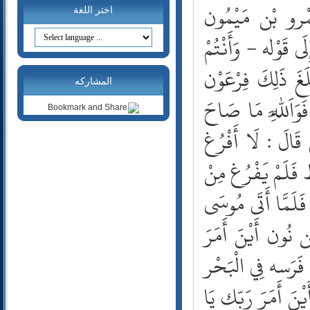
20- طه
َمْرو بْن مَيْمُون
اختر اللغة
21- الأنبياء
َى قَوْله - وَأَنْتُمْ
22- الحج
23- المؤمنون
َغَ ذَلِكَ فِرْعَوْن
24- النور
المشاركه
25- الفرقان
َاَللَّهِ مَا صَاحَ
26- الشعراء
27- النمل
 قَالَ : لَا أَفْرُغ
28- القصص
29- العنكبوت
ط فَلَمْ يَفْرُغ مِنْ
30- الروم
فَلَمَّا أَتَى مُوسَى
31- لقمان
32- السجدة
 نُون أَيْنَ أَمَرَ
33- الأحزاب
34- سبأ
 فَرَسه فِي الْبَحْر
35- فاطر
36- يس
َيْنَ أَمَرَ رَبّك يَا
37- الصافات