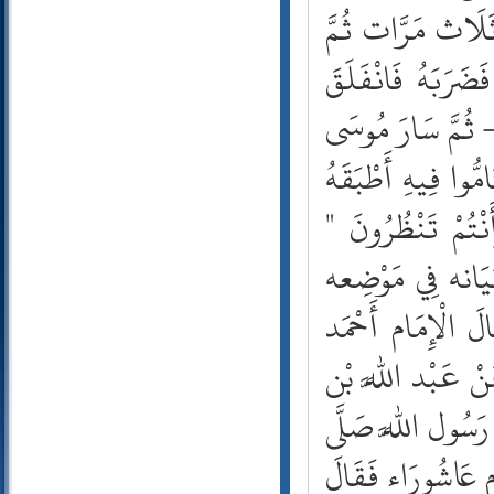
38- ص
َلَاث مَرَّات ثُمَّ
39- الزمر
َرَبَهُ فَانْفَلَقَ
40- غافر
41- فصلت
- ثُمَّ سَارَ مُوسَى
42- الشورى
43- الزخرف
مُّوا فِيهِ أَطْبَقَهُ
44- الدخان
45- الجاثية
نْتُمْ تَنْظُرُونَ "
46- الأحقاف
47- محمد
َيَانه فِي مَوْضِعه
48- الفتح
لَ الْإِمَام أَحْمَد
49- الحجرات
50- ق
َنْ عَبْد اللَّه بْن
51- الذاريات
52- الطور
رَسُول اللَّه صَلَّى
53- النجم
54- القمر
ْم عَاشُورَاء فَقَالَ
55- الرحمن