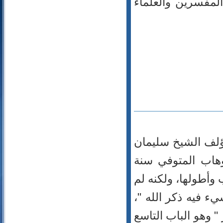
المفسرين والعلماء
110- النصر
111- المسد
112- الإخلاص
113- الفلق
114- الناس
مؤلف الشيخ سليمان
وهاب المتوفي سنة
اب وأطولها، ولكنه لم
ء فيه ذكر الله "،
 وهو الباب التاسع