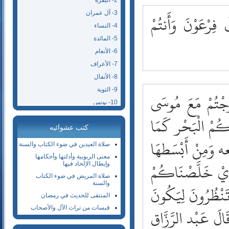
2- البقرة
3- آل عمران
 فِرْعَوْنَ وَأَنتُمْ
4- النساء
5- المائدة
6- الأنعام
7- الأعراف
8- الأنفال
9- التوبة
َجْتُمْ مَعَ مُوسَى
10- يونس
11- هود
كُمْ الْبَحْر كَمَا
كتب عشوائيه
12- يوسف
ِعه وَمِنْ أَبْسَطهَا
13- الرعد
صلاة العيدين في ضوء الكتاب والسنة
14- إبراهيم
معنى الربوبية وأدلتها وأحكامها
 أَيْ خَلَّصْنَاكُمْ
وإبطال الإلحاد فيها
15- الحجر
صلاة المريض في ضوء الكتاب
16- النحل
والسنة
 تَنْظُرُونَ لِيَكُونَ
17- الإسراء
المنتقى للحديث في رمضان
18- الكهف
الَ عَبْد الرَّزَّاق
قبسات من تراث الآل والأصحاب
19- مريم