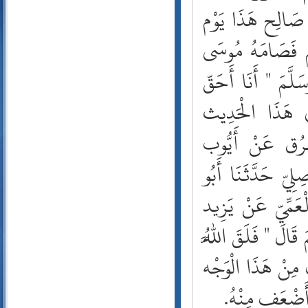
56- الواقعة
 صَالِح هَذَا يَوْم
57- الحديد
ُمْ فَصَامَهُ مُوسَى
58- المجادلة
59- الحشر
َلَّمَ " أَنَا أَحَقّ
60- الممتحنة
61- الصف
ى هَذَا الْحَدِيث
62- الجمعة
63- المنافقون
طُرُق عَنْ أَيُّوب
64- التغابن
65- الطلاق
ِلِيّ حَدَّثَنَا أَبُو
66- التحريم
ْعَمِّيّ عَنْ يَزِيد
67- الملك
68- القلم
قَالَ " فَلَقَ اللَّهُ
69- الحاقة
70- المعارج
مِنْ هَذَا الْوَجْه
71- نوح
72- الجن
 أَضْعَف مِنْهُ.
73- المزمل