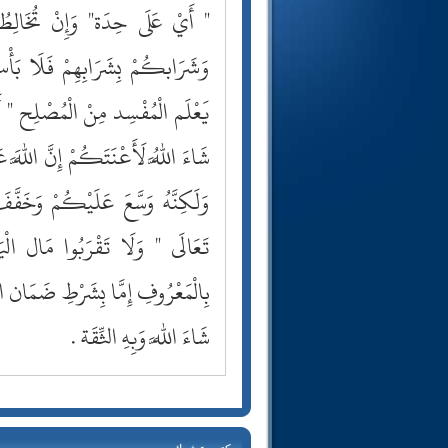
" أَيْ عَلَى حِدَة" وَإِنْ تُخَالِط
وَشَرَابكُمْ بِشَرَابِهِمْ فَلَا بَأْس
يَعْلَم الْمُفْسِد مِنْ الْمُصْلِح " أَيْ
شَاءَ اللَّهُ لَأَعْنَتَكُمْ إِنَّ اللَّ
وَلَكِنَّهُ وَسَّعَ عَلَيْكُمْ وَخَفّ
تَعَالَى " وَلَا تَقْرَبُوا مَال الْيَت
بِالْمَعْرُوفِ إِمَّا بِشَرْطِ ضَمَان الْب
شَاءَ اللَّه وَبِهِ الثِّقَة .