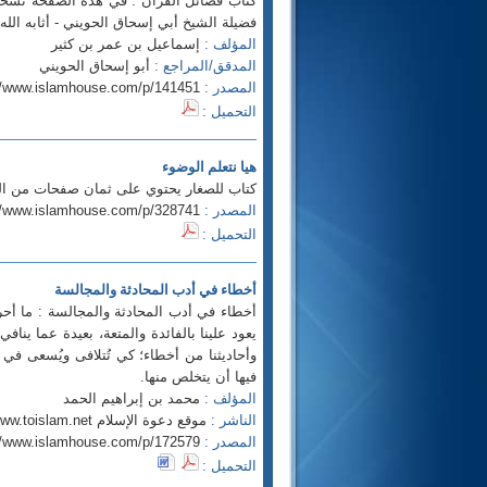
فضيلة الشيخ أبي إسحاق الحويني - أثابه الله 
المؤلف :
إسماعيل بن عمر بن كثير
المدقق/المراجع :
أبو إسحاق الحويني
المصدر :
//www.islamhouse.com/p/141451
التحميل :
هيا نتعلم الوضوء
كتاب للصغار يحتوي على ثمان صفحات من الر
المصدر :
//www.islamhouse.com/p/328741
التحميل :
أخطاء في أدب المحادثة والمجالسة
أخطاء في أدب المحادثة والمجالسة : ما أحرا
يعود علينا بالفائدة والمتعة، بعيدة عما ين
وأحاديثنا من أخطاء؛ كي تُتلافى ويُسعى في 
فيها أن يتخلص منها.
المؤلف :
محمد بن إبراهيم الحمد
الناشر :
موقع دعوة الإسلام http://www.toislam.net
المصدر :
//www.islamhouse.com/p/172579
التحميل :