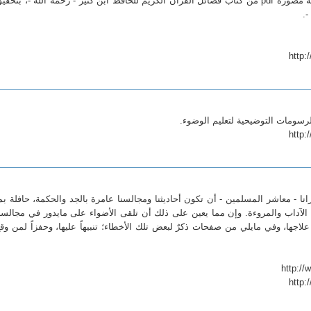
كتاب فضائل القرآن : في هذه الصفحة نسخة مصورة pdf من كتاب فضائل القرآن الكريم للحافظ ابن كثير - رحمه الله -، بتحق
-.
http:
سومات التوضيحية لتعليم الوضوء.
http:
نا - معاشر المسلمين - أن تكون أحاديثنا ومجالسنا عامرة بالجد والحكمة، حافلة بم
افي الآداب والمروءة. وإن مما يعين على ذلك أن تلقى الأضواء على مايدور في مجالسن
علاجها، وفي مايلي من صفحات ذكرٌ لبعض تلك الأخطاء؛ تنبيهاً عليها، وحفزاً لمن وق
http: