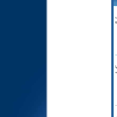
74- المدثر
75- القيامة
76- الإنسان
ض
ع
77- المرسلات
78- النبأ
79- النازعات
80- عبس
81- التكوير
82- الانفطار
83- المطففين
ا
84- الانشقاق
ه
85- البروج
86- الطارق
87- الأعلى
88- الغاشية
89- الفجر
90- البلد
91- الشمس