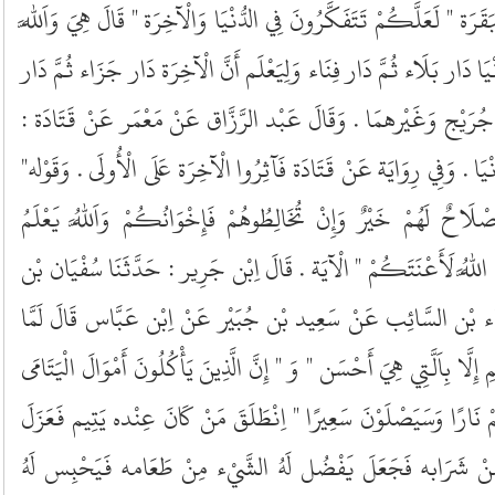
َقَرَة " لَعَلَّكُمْ تَتَفَكَّرُونَ فِي الدُّنْيَا وَالْآخِرَة " قَالَ هِيَ وَاَللَّه
ُنْيَا دَار بَلَاء ثُمَّ دَار فِنَاء وَلِيَعْلَم أَنَّ الْآخِرَة دَار جَزَاء ثُمَّ دَار
 جُرَيْج وَغَيْرهمَا . وَقَالَ عَبْد الرَّزَّاق عَنْ مَعْمَر عَنْ قَتَادَة :
ْيَا . وَفِي رِوَايَة عَنْ قَتَادَة فَآثِرُوا الْآخِرَة عَلَى الْأُولَى . وَقَوْله"
لَاحٌ لَهُمْ خَيْرٌ وَإِنْ تُخَالِطُوهُمْ فَإِخْوَانُكُمْ وَاَللَّهُ يَعْلَمُ
َ اللَّهُ لَأَعْنَتَكُمْ " الْآيَة . قَالَ اِبْن جَرِير : حَدَّثَنَا سُفْيَان بْن
ء بْن السَّائِب عَنْ سَعِيد بْن جُبَيْر عَنْ اِبْن عَبَّاس قَالَ لَمَّا
 إِلَّا بِاَلَّتِي هِيَ أَحْسَن " وَ " إِنَّ الَّذِينَ يَأْكُلُونَ أَمْوَالَ الْيَتَامَى
ِمْ نَارًا وَسَيَصْلَوْنَ سَعِيرًا " اِنْطَلَقَ مَنْ كَانَ عِنْده يَتِيم فَعَزَلَ
ْ شَرَابه فَجَعَلَ يَفْضُل لَهُ الشَّيْء مِنْ طَعَامه فَيَحْبِس لَهُ