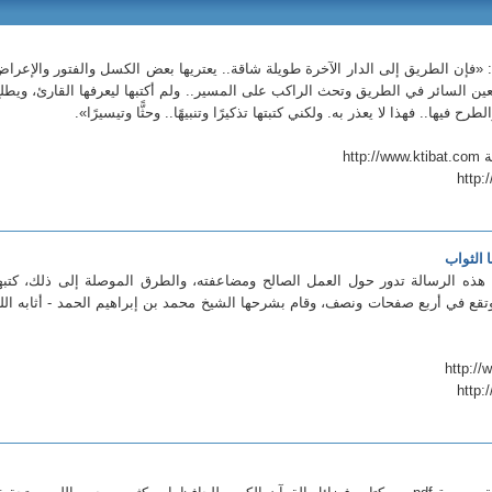
فإن الطريق إلى الدار الآخرة طويلة شاقة.. يعتريها بعض الكسل والفتور والإعرا
 السائر في الطريق وتحث الراكب على المسير.. ولم أكتبها ليعرفها القارئ، ويطل
 فيها.. فهذا لا يعذر به. ولكني كتبتها تذكيرًا وتنبيهًا.. وحثًّا وتيسيرًا».
htt
http:
 الثواب
: هذه الرسالة تدور حول العمل الصالح ومضاعفته، والطرق الموصلة إلى ذلك، كتبه
وتقع في أربع صفحات ونصف، وقام بشرحها الشيخ محمد بن إبراهيم الحمد - أثابه الل
http: