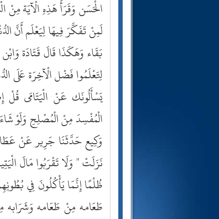
الْحَسَن وَقَرَأَ هَذِهِ الْآيَة مِنْ الْب
لَمِنْ تَفَكَّرَ فِيهَا لِيَعْلَم أَنَّ الدّ
بَقَاء وَهَكَذَا قَالَ قَتَادَة وَابْن
لِتَعْلَمُوا فَضْل الْآخِرَة عَلَى الدُّن
يَسْأَلُونَك عَنْ الْيَتَامَى قُلْ إِصْ
الْمُفْسِدَ مِنْ الْمُصْلِحِ وَلَوْ شَاء
وَكِيع حَدَّثَنَا جَرِير عَنْ عَطَا
نَزَلَتْ " وَلَا تَقْرَبُوا مَالَ الْيَتِيمِ
ظُلْمًا إِنَّمَا يَأْكُلُونَ فِي بُطُونِه
طَعَامه مِنْ طَعَامه وَشَرَابه مِن