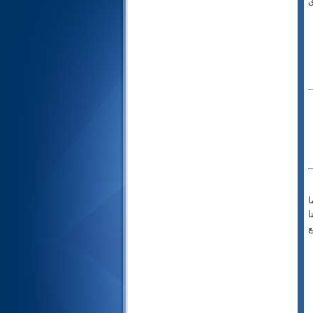
يق
92- الليل
93- الضحى
94- الشرح
95- التين
96- العلق
97- القدر
98- البينة
99- الزلزلة
100- العاديات
101- القارعة
102- التكاثر
103- العصر
ا
ا
104- الهمزة
ع
105- الفيل
106- قريش
107- الماعون
108- الكوثر
109- الكافرون