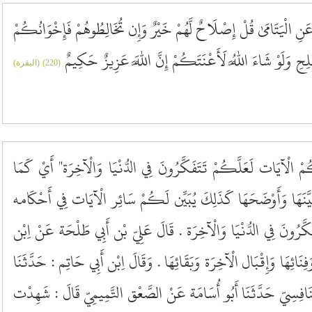
 عَنِ الْيَتَامَىٰ قُلْ إِصْلَاحٌ لَّهُمْ خَيْرٌ وَإِن تُخَالِطُوهُمْ فَإِخْوَانُكُمْ
ْلِحِ وَلَوْ شَاءَ اللَّهُ لَأَعْنَتَكُمْ إِنَّ اللَّهَ عَزِيزٌ حَكِيمٌ
(220) (البقرة)
كُمْ الْآيَات لَعَلَّكُمْ تَتَفَكَّرُونَ فِي الدُّنْيَا وَالْآخِرَة" أَيْ كَمَا
يَّنَهَا وَأَوْضَحَهَا كَذَلِكَ يُبَيِّن لَكُمْ سَائِر الْآيَات فِي أَحْكَامه
َرُونَ فِي الدُّنْيَا وَالْآخِرَة . قَالَ عَلِيّ بْن أَبِي طَلْحَة عَنْ اِبْن
نَائِهَا وَإِقْبَال الْآخِرَة وَبَقَائِهَا . وَقَالَ اِبْن أَبِي حَاتِم : حَدَّثَنَا
َّنَافِسِيّ حَدَّثَنَا أَبُو أُسَامَة عَنْ الصَّعْق التَّمِيمِيّ قَالَ : شَهِدْت