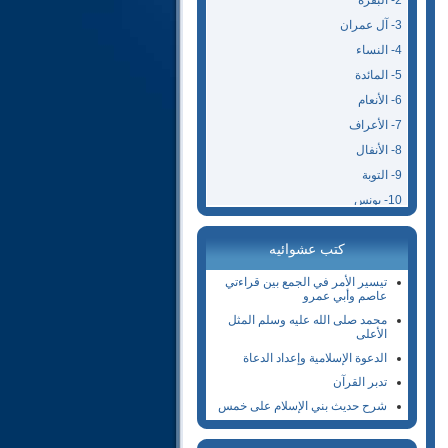
2- البقرة
3- آل عمران
4- النساء
5- المائدة
6- الأنعام
7- الأعراف
8- الأنفال
9- التوبة
10- يونس
11- هود
كتب عشوائيه
12- يوسف
13- الرعد
تيسير الأمر في الجمع بين قراءتي
عاصم وأبي عمرو
14- إبراهيم
محمد صلى الله عليه وسلم المثل
15- الحجر
الأعلى
16- النحل
الدعوة الإسلامية وإعداد الدعاة
17- الإسراء
تدبر القرآن
18- الكهف
شرح حديث بني الإسلام على خمس
19- مريم