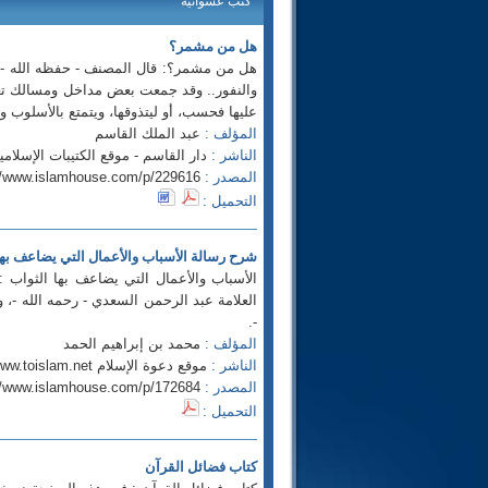
كتب عشوائيه
هل من مشمر؟
هل من مشمر؟: قال المصنف - حفظه الله -: «
والنفور.. وقد جمعت بعض مداخل ومسالك تعين
عليها فحسب، أو ليتذوقها، ويتمتع بالأسلوب والطرح
المؤلف :
عبد الملك القاسم
الناشر :
دار القاسم - موقع الكتيبات الإسلامية p://www.ktibat.com
المصدر :
//www.islamhouse.com/p/229616
التحميل :
شرح رسالة الأسباب والأعمال التي يضاعف بها
الأسباب والأعمال التي يضاعف بها الثواب 
العلامة عبد الرحمن السعدي - رحمه الله -، 
-.
المؤلف :
محمد بن إبراهيم الحمد
الناشر :
موقع دعوة الإسلام http://www.toislam.net
المصدر :
//www.islamhouse.com/p/172684
التحميل :
كتاب فضائل القرآن