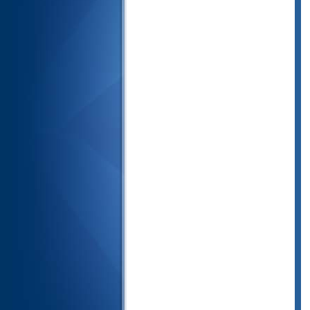
38- ص
39- الزمر
40- غافر
41- فصلت
42- الشورى
43- الزخرف
44- الدخان
45- الجاثية
46- الأحقاف
47- محمد
48- الفتح
49- الحجرات
50- ق
51- الذاريات
52- الطور
53- النجم
54- القمر
55- الرحمن