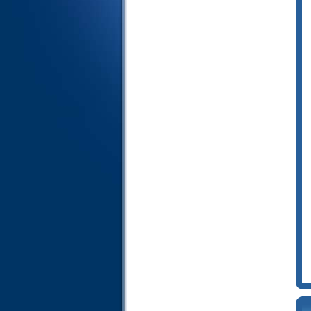
56- الواقعة
57- الحديد
58- المجادلة
59- الحشر
60- الممتحنة
61- الصف
62- الجمعة
63- المنافقون
64- التغابن
65- الطلاق
66- التحريم
67- الملك
68- القلم
69- الحاقة
70- المعارج
71- نوح
72- الجن
73- المزمل