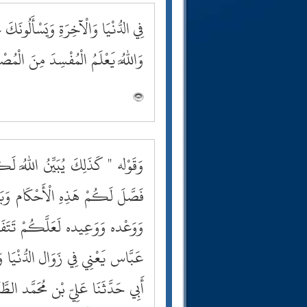
فِي الدُّنْيَا وَالْآخِرَةِ وَيَسْأَلُونَكَ
وَاللَّهُ يَعْلَمُ الْمُفْسِدَ مِنَ الْمُص
وَقَوْله " كَذَلِكَ يُبَيِّنُ اللَّهُ لَ
فَصَّلَ لَكُمْ هَذِهِ الْأَحْكَام وَبَ
وَوَعْده وَوَعِيده لَعَلَّكُمْ تَتَفَكّ
عَبَّاس يَعْنِي فِي زَوَال الدُّنْيَا وَفِ
أَبِي حَدَّثَنَا عَلِيّ بْن مُحَمَّد الط