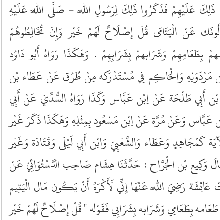
َ ذَلِكَ عَلَيْهِمْ فَذَكَرُوا ذَلِكَ لِرَسُولِ اللَّه - صَلَّى اللَّه عَلَيْهِ
أَلُونَك عَنْ الْيَتَامَى قُلْ إِصْلَاحٌ لَهُمْ خَيْر وَإِنْ تُخَالِطُوهُمْ
 بِطَعَامِهِمْ وَشَرَابهمْ بِشَرَابِهِمْ . وَهَكَذَا رَوَاهُ أَبُو دَاوُد
ابْن مَرْدَوَيْهِ وَالْحَاكِم فِي مُسْتَدْرَكه مِنْ طُرُق عَنْ عَطَاء بْن
ّ بْن أَبِي طَلْحَة عَنْ اِبْن عَبَّاس وَكَذَا رَوَاهُ السُّدِّيّ عَنْ أَبِي
عَبَّاس وَعَنْ مُرَّة عَنْ اِبْن مَسْعُود بِمِثْلِهِ وَهَكَذَا ذَكَرَ غَيْر
 كَمُجَاهِدٍ وَعَطَاء وَالشَّعْبِيّ وَابْن أَبِي لَيْلَى وَقَتَادَة وَغَيْر
َ وَكِيع بْن الْجَرَّاح : حَدَّثَنَا هِشَام صَاحِب الدَّسْتُوَائِيّ عَنْ
ْ عَائِشَة رَضِيَ اللَّه عَنْهَا إِنِّي لَأَكْرَهُ أَنْ يَكُون مَال الْيَتِيم
َامه بِطَعَامِي وَشَرَابه بِشَرَابِي فَقَوْله " قُلْ إِصْلَاحٌ لَهُمْ خَيْر