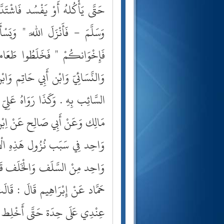
حَتَّى يَأْكُلهُ أَوْ يَفْسُد فَاشْتَدّ
وَسَلَّمَ - فَأَنْزَلَ اللَّه " وَيَسْ
فَإِخْوَانكُمْ " فَخَلَطُوا طَعَامهمْ
وَالنَّسَائِيّ وَابْن أَبِي حَاتِم وَ
السَّائِب بِهِ . وَكَذَا رَوَاهُ عَلِي
مَالِك وَعَنْ أَبِي صَالِح عَنْ اِبْن 
وَاحِد فِي سَبَب نُزُول هَذِهِ الْآيَة
وَاحِد مِنْ السَّلَف وَالْخَلَف قَال
حَمَّاد عَنْ إِبْرَاهِيم قَالَ : قَالَت
عِنْدِي عَلَى حِدَة حَتَّى أَخْلِط طَع