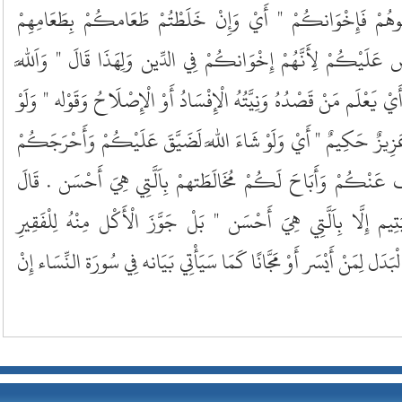
ُوهُمْ فَإِخْوَانكُمْ " أَيْ وَإِنْ خَلَطْتُمْ طَعَامكُمْ بِطَعَامِهِمْ
 عَلَيْكُمْ لِأَنَّهُمْ إِخْوَانكُمْ فِي الدِّين وَلِهَذَا قَالَ " وَاَللَّه
 يَعْلَم مَنْ قَصْدُهُ وَنِيَّتُهُ الْإِفْسَادُ أَوْ الْإِصْلَاحُ وَقَوْله " وَلَوْ
هَ عَزِيزٌ حَكِيمٌ " أَيْ وَلَوْ شَاءَ اللَّه لَضَيَّقَ عَلَيْكُمْ وَأَحْرَجَكُمْ
َفَ عَنْكُمْ وَأَبَاحَ لَكُمْ مُخَالَطَتهمْ بِاَلَّتِي هِيَ أَحْسَن . قَالَ
ِيم إِلَّا بِاَلَّتِي هِيَ أَحْسَن " بَلْ جَوَّزَ الْأَكْل مِنْهُ لِلْفَقِيرِ
َدَل لِمَنْ أَيْسَر أَوْ مَجَّانًا كَمَا سَيَأْتِي بَيَانه فِي سُورَة النِّسَاء إِنْ