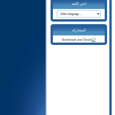
20- طه
اختر اللغة
21- الأنبياء
22- الحج
23- المؤمنون
24- النور
المشاركه
25- الفرقان
26- الشعراء
27- النمل
28- القصص
29- العنكبوت
30- الروم
31- لقمان
32- السجدة
33- الأحزاب
34- سبأ
35- فاطر
36- يس
37- الصافات