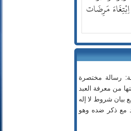
74- المدثر
ِبْتِغَاءَ مَرِضَات
75- القيامة
76- الإنسان
77- المرسلات
78- النبأ
79- النازعات
80- عبس
81- التكوير
82- الانفطار
83- المطففين
84- الانشقاق
ة: رسالة مختصرة
85- البروج
ا من معرفة العبد
86- الطارق
مع بيان شروط لا إله
87- الأعلى
88- الغاشية
يد مع ذكر ضده وهو
89- الفجر
90- البلد
91- الشمس