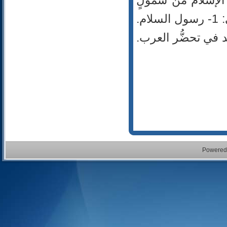
 الإسلام من شُمولٍ
وسماحةٍ، وعدلٍ وحكمةٍ. وتحتوي على أربع مقالات، وهي: 1- رسول السلام.
مرأة. 3- دور النبي محمد في تحضُّر العرب.
Powered