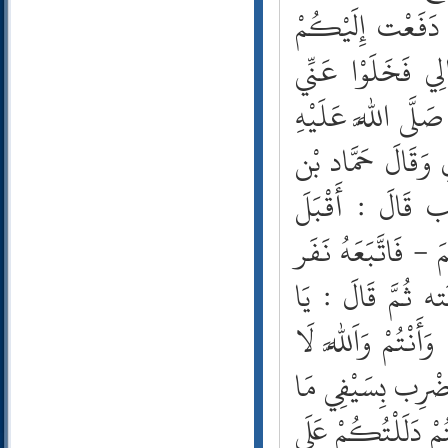
38- ص
ْ دَفَعْت إِلَيْكُمْ
39- الزمر
لِي فَخَلَوْا عَنِّي
40- غافر
41- فصلت
لَّى اللَّه عَلَيْهِ
42- الشورى
43- الزخرف
 وَقَالَ حَمَّاد بْن
44- الدخان
45- الجاثية
 قَالَ : أَقْبَلَ
46- الأحقاف
47- محمد
 - فَاتَّبَعَهُ نَفَر
48- الفتح
ه ثُمَّ قَالَ : يَا
49- الحجرات
50- ق
َنْتُمْ وَاَللَّه لَا
51- الذاريات
52- الطور
أَضْرِب بِسَيْفِي مَا
53- النجم
54- القمر
ُمْ دَلَلْتُكُمْ عَلَى
55- الرحمن