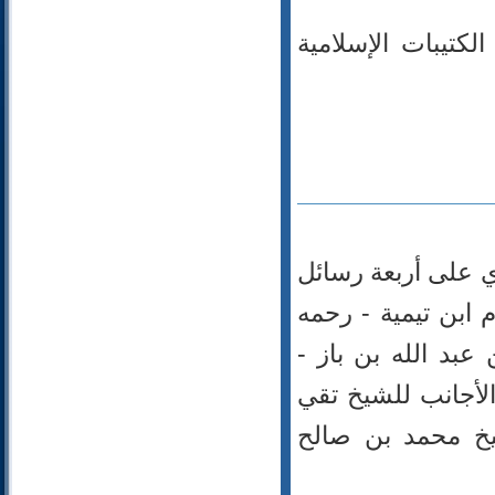
92- الليل
لكتيبات الإسلامية
93- الضحى
94- الشرح
95- التين
96- العلق
97- القدر
98- البينة
99- الزلزلة
100- العاديات
101- القارعة
 على أربعة رسائل
102- التكاثر
ام ابن تيمية - رحمه
103- العصر
104- الهمزة
ن عبد الله بن باز -
105- الفيل
جال الأجانب للشيخ تقي
106- قريش
107- الماعون
لة الحجاب للشيخ محمد بن صالح
108- الكوثر
109- الكافرون