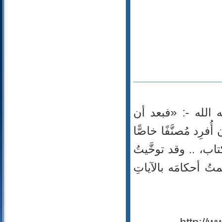
110- النصر
111- المسد
112- الإخلاص
113- الفلق
114- الناس
 الله -: «فبعد أن
ِد مُصنَّفًا خاصًّا
اب، .. وقد توخَّيتُ
متُ أحكامَه بالآياتِ