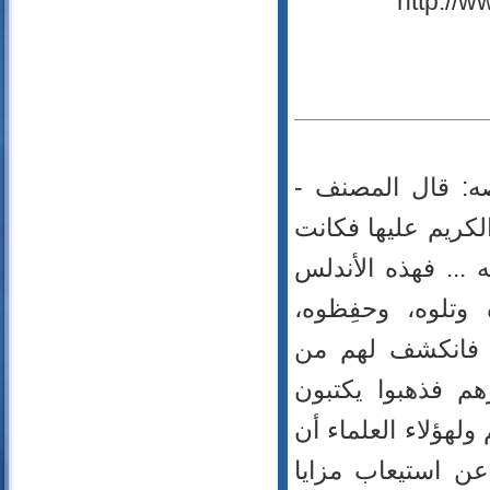
صه: قال المصنف -
الكريم عليها فكانت
ه ... فهذه الأندلس
 وتلوه، وحفِظوه،
، فانكشف لهم من
م فذهبوا يكتبون
م ولهؤلاء العلماء أن
عن استيعاب مزايا