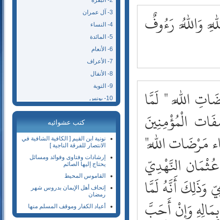
2- البقرة
3- آل عمران
ِ وَاللَّهُ رَءُوفٌ
4- النساء
5- المائدة
6- الأنعام
7- الأعراف
8- الأنفال
9- التوبة
َاتِ اللَّه " لَمَّا
10- يونس
11- هود
ِفَات الْمُؤْمِنِينَ
كتب عشوائيه
12- يوسف
َاء مَرْضَات اللَّه"
13- الرعد
نونية ابن القيم [ الكافية الشافية في
الانتصار للفرقة الناجية ]
14- إبراهيم
ُثْمَان النَّهْدِيّ
إرشادات وفتاوى وفوائد ومسائل
15- الحجر
يحتاج إليها الصائم
16- النحل
القاموس المحيط
ذَلِكَ أَنَّهُ لَمَّا
17- الإسراء
إتحاف أهل الإيمان بدروس شهر
رمضان
18- الكهف
مَالِهِ وَإِنْ أَحَبَّ
أعياد الكفار وموقف المسلم منها
19- مريم