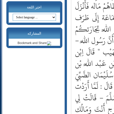
20- طه
اهُمْ مَاله فَأَنْزَلَ
21- الأنبياء
اختر اللغة
جَمَاعَة إِلَى طَرَف
22- الحج
23- المؤمنون
َر اللَّه تِجَارَتكُمْ
24- النور
25- الفرقان
المشاركه
 أَنَّ رَسُول اللَّه -
26- الشعراء
27- النمل
ُهَيْب " قَالَ اِبْن
28- القصص
29- العنكبوت
 بْن عَبْد اللَّه بْن
30- الروم
ُلَيْمَان الضَّبِّيّ
31- لقمان
32- السجدة
الَ : لَمَّا أَرَدْت
33- الأحزاب
34- سبأ
َلَّمَ - قَالَتْ لِي
35- فاطر
36- يس
ُج أَنْتَ وَمَالُك
37- الصافات