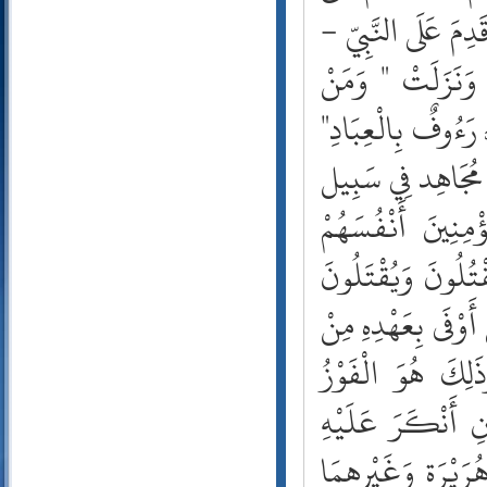
56- الواقعة
َدِمَ عَلَى النَّبِيّ -
57- الحديد
 وَنَزَلَتْ " وَمَنْ
58- المجادلة
59- الحشر
رَءُوفٌ بِالْعِبَادِ"
60- الممتحنة
61- الصف
لّ مُجَاهِد فِي سَبِيل
62- الجمعة
63- المنافقون
مِنِينَ أَنْفُسَهُمْ
64- التغابن
65- الطلاق
قْتُلُونَ وَيُقْتَلُونَ
66- التحريم
َوْفَى بِعَهْدِهِ مِنْ
67- الملك
68- القلم
َلِكَ هُوَ الْفَوْزُ
69- الحاقة
70- المعارج
ِ أَنْكَرَ عَلَيْهِ
71- نوح
72- الجن
رَيْرَة وَغَيْرهمَا
73- المزمل