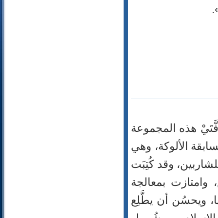
.
َّتَيْ هذه المجموعة
سابقة الألوكة، وهي
شاربين، وقد كُتِبَت
 وامتازت بمعالجة
 ويحسُن أن يطَّلِع