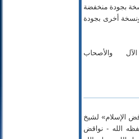
110- النصر
نسخة بجودة منخفضة
111- المسد
ونسخة أخرى بجودة
112- الإخلاص
113- الفلق
114- الناس
ل والأصحاب
اقض الإسلام» لشيخ
فظه الله - نواقض