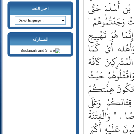
20- طه
 بْن أَسْلَمَ حَتَّى
21- الأنبياء
اختر اللغة
ْثُ وَجَدْتُمُوهُمْ "
22- الحج
23- المؤمنون
نَّمَا هُوَ تَهْيِيج
24- النور
25- الفرقان
المشاركه
 وَأَهْله أَيْ كَمَا
26- الشعراء
27- النمل
لْمُشْرِكِينَ كَافَّة
28- القصص
29- العنكبوت
وَاقْتُلُوهُمْ حَيْثُ
30- الروم
لِتَكُونَ هِمَّتكُمْ
31- لقمان
32- السجدة
 قِتَالكُمْ وَعَلَى
33- الأحزاب
34- سبأ
ا . " وَالْفِتْنَةُ
35- فاطر
36- يس
ُونَ عَلَيْهِ أَكْبَر
37- الصافات