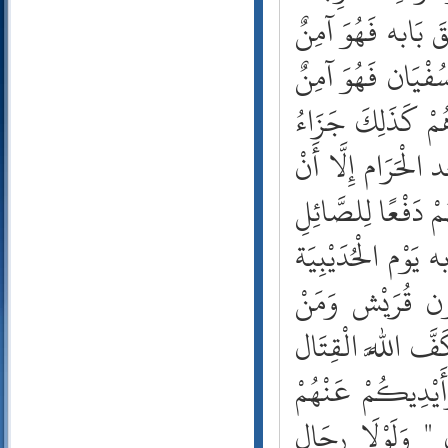
56- الواقعة
قَ بَابه فَهُوَ آمِنٌ
57- الحديد
ُفْيَان فَهُوَ آمِنٌ
58- المجادلة
59- الحشر
وهُمْ كَذَلِكَ جَزَاءُ
60- الممتحنة
61- الصف
الْحَرَام إِلَّا أَنْ
62- الجمعة
63- المنافقون
مْ دَفْعًا لِلصَّائِلِ
64- التغابن
65- الطلاق
 يَوْم الْحُدَيْبِيَة
66- التحريم
طُون قُرَيْش وَمَنْ
67- الملك
68- القلم
فَّ اللَّه الْقِتَال
69- الحاقة
70- المعارج
َيْدِيكُمْ عَنْهُمْ
71- نوح
72- الجن
َ " وَلَوْلَا رِجَال
73- المزمل