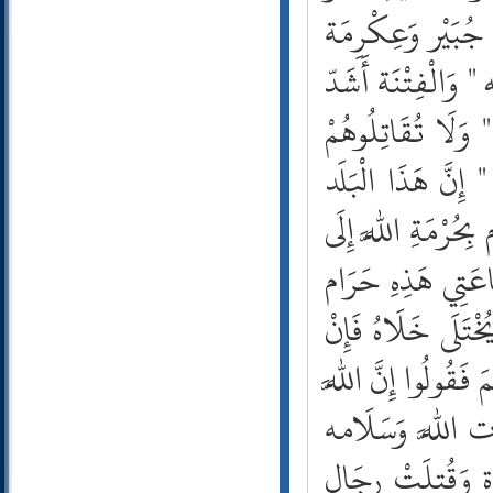
38- ص
 جُبَيْر وَعِكْرِمَة
39- الزمر
" وَالْفِتْنَة أَشَدّ
40- غافر
41- فصلت
وَلَا تُقَاتِلُوهُمْ
42- الشورى
43- الزخرف
ِنَّ هَذَا الْبَلَد
44- الدخان
45- الجاثية
حُرْمَةِ اللَّه إِلَى
46- الأحقاف
47- محمد
َاعَتِي هَذِهِ حَرَام
48- الفتح
خْتَلَى خَلَاهُ فَإِنْ
49- الحجرات
50- ق
فَقُولُوا إِنَّ اللَّه
51- الذاريات
52- الطور
َات اللَّه وَسَلَامه
53- النجم
54- القمر
وَة وَقُتِلَتْ رِجَال
55- الرحمن