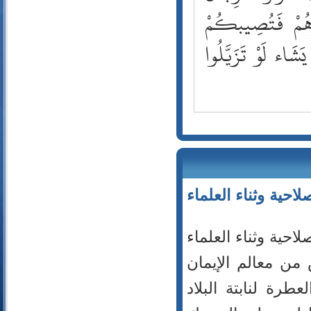
74- المدثر
ُوهُمْ فَتُصِيبكُمْ
75- القيامة
َشَاء لَوْ تَزَيَّلُوا
76- الإنسان
77- المرسلات
78- النبأ
79- النازعات
80- عبس
81- التكوير
82- الانفطار
83- المطففين
84- الانشقاق
احية وثناء العلماء
85- البروج
86- الطارق
87- الأعلى
احية وثناء العلماء
88- الغاشية
من معالم الإيمان
89- الفجر
90- البلد
طرة لنابتة البلاد
91- الشمس