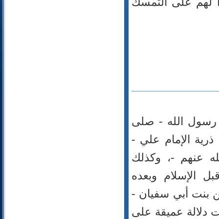
ًا لهم على التمسك
92- الليل
93- الضحى
94- الشرح
95- التين
96- العلق
97- القدر
98- البينة
99- الزلزلة
100- العاديات
101- القارعة
 رسول الله - صلى
102- التكاثر
ذرية الإمام علي -
103- العصر
104- الهمزة
له عنهم -، وكذلك
105- الفيل
ل الإسلام وبعده
106- قريش
107- الماعون
ن بنت أبي سفيان -
108- الكوثر
 دلالة عميقة على
109- الكافرون