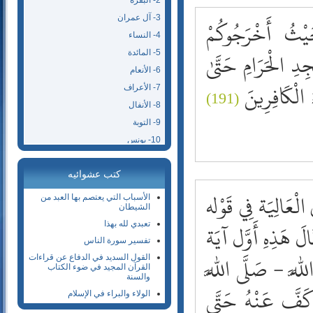
2- البقرة
3- آل عمران
يْثُ أَخْرَجُوكُمْ
4- النساء
ِدِ الْحَرَامِ حَتَّىٰ
5- المائدة
6- الأنعام
ُ الْكَافِرِينَ
7- الأعراف
(191)
8- الأنفال
9- التوبة
10- يونس
11- هود
كتب عشوائيه
12- يوسف
لْعَالِيَة فِي قَوْله
13- الرعد
الأسباب التي يعتصم بها العبد من
الشيطان
14- إبراهيم
الَ هَذِهِ أَوَّل آيَة
تعبدي لله بهذا
15- الحجر
تفسير سورة الناس
16- النحل
للَّه - صَلَّى اللَّه
القول السديد في الدفاع عن قراءات
17- الإسراء
القرآن المجيد في ضوء الكتاب
والسنة
18- الكهف
كَفَّ عَنْهُ حَتَّى
الولاء والبراء في الإسلام
19- مريم