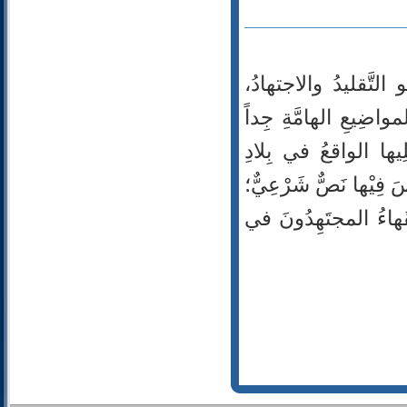
تَّقليدُ والاجتهادُ،
مواضِيعِ الهامَّةِ جِداً
ْلِيها الواقعُ في بِلادِ
 فِيْها نَصٌّ شَرْعِيٌّ؛
ُقَهاءُ المجتَهِدُونَ في