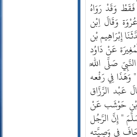
38- ص
َقَطْ وَقَدْ رَوَاهُ
39- الزمر
ُرْوَة وَقَالَ اِبْن
40- غافر
41- فصلت
َثَنَا إِبْرَاهِيم بْن
42- الشورى
43- الزخرف
ُغِيرَة عَنْ دَاوُد
44- الدخان
45- الجاثية
بِيّ صَلَّى اللَّه
46- الأحقاف
47- محمد
 " وَهَذَا فِي رَفْعه
48- الفتح
َ عَبْد الرَّزَّاق
49- الحجرات
50- ق
ر بْن حَوْشَب عَنْ
51- الذاريات
52- الطور
لَّمَ " إِنَّ الرَّجُل
53- النجم
54- القمر
حَافَ فِي وَصِيَّته
55- الرحمن