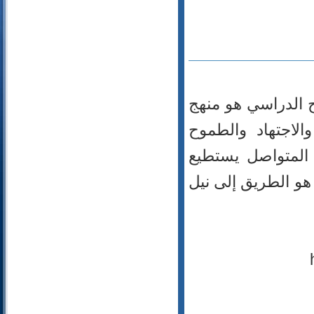
110- النصر
111- المسد
112- الإخلاص
113- الفلق
114- الناس
اح الدراسي هو منهج
لاجتهاد والطموح
د المتواصل يستطيع
هو الطريق إلى نيل