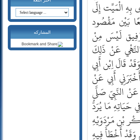
اختر اللغة
20- طه
 بِهِ الْمَيِّت إِلَى
21- الأنبياء
مْعًا بَيْن مَقْصُود
22- الحج
23- المؤمنون
وْفِيق لَيْسَ مِنْ
24- النور
المشاركه
25- الفرقان
لنَّهْي عَنْ ذَلِكَ
26- الشعراء
27- النمل
َقَدْ قَالَ اِبْن أَبِي
28- القصص
29- العنكبوت
خْبَرَنِي أَبِي عَنْ
30- الروم
عَنْ النَّبِيّ صَلَّى
31- لقمان
32- السجدة
ي حَيَاتِهِ مَا يُرَدُّ
33- الأحزاب
34- سبأ
كْر بْن مَرْدَوَيْهِ
35- فاطر
36- يس
وَقَدْ أَخْطَأَ فِيهِ
37- الصافات