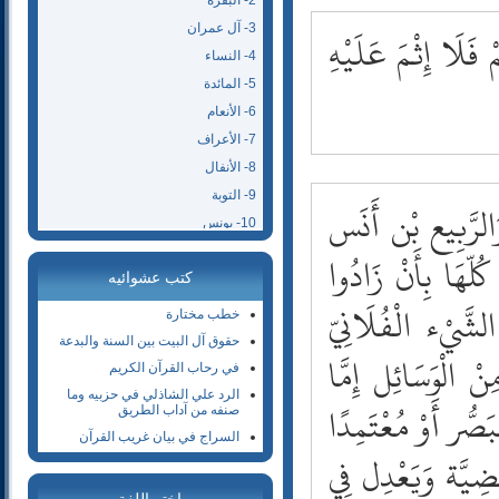
2- البقرة
3- آل عمران
فَلَا إِثْمَ عَلَيْهِ
4- النساء
5- المائدة
6- الأنعام
7- الأعراف
8- الأنفال
9- التوبة
َالرَّبِيع بْن أَنَس
10- يونس
11- هود
ُلّهَا بِأَنْ زَادُوا
كتب عشوائيه
12- يوسف
لشَّيْء الْفُلَانِيّ
13- الرعد
خطب مختارة
14- إبراهيم
حقوق آل البيت بين السنة والبدعة
نْ الْوَسَائِل إِمَّا
15- الحجر
في رحاب القرآن الكريم
16- النحل
الرد علي الشاذلي في حزبيه وما
َصُّر أَوْ مُعْتَمِدًا
صنفه من آداب الطريق
17- الإسراء
السراج في بيان غريب القرآن
18- الكهف
َضِيَّة وَيَعْدِل فِي
19- مريم