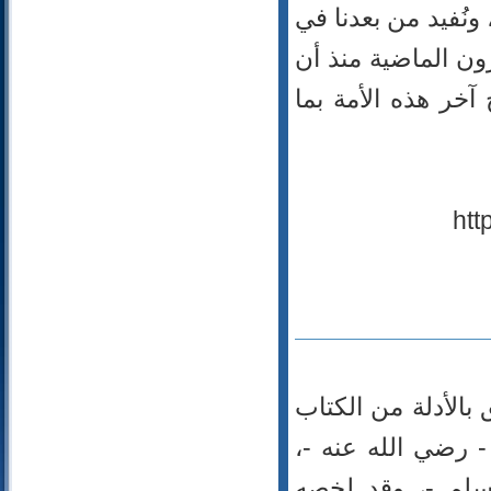
74- المدثر
ونُفيد من بعدنا في
75- القيامة
ون الماضية منذ أن
76- الإنسان
77- المرسلات
 آخر هذه الأمة بما
78- النبأ
79- النازعات
80- عبس
81- التكوير
82- الانفطار
83- المطففين
84- الانشقاق
85- البروج
86- الطارق
87- الأعلى
88- الغاشية
بالأدلة من الكتاب
89- الفجر
- رضي الله عنه -،
90- البلد
91- الشمس
وسلم -، وقد لخصه