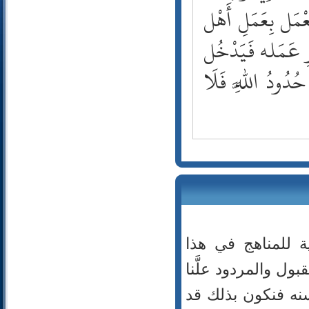
56- الواقعة
َعْمَل بِعَمَلِ أَهْل
57- الحديد
يْرِ عَمَله فَيَدْخُل
58- المجادلة
59- الحشر
حُدُودُ اللَّهِ فَلَا
60- الممتحنة
61- الصف
62- الجمعة
63- المنافقون
64- التغابن
65- الطلاق
66- التحريم
67- الملك
68- القلم
69- الحاقة
ة للمناهج في هذا
70- المعارج
71- نوح
بول والمردود علَّنا
72- الجن
سنه فنكون بذلك قد
73- المزمل