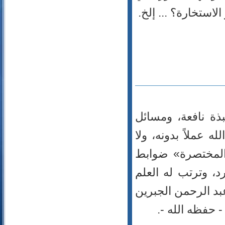
56- الواقعة
استخارة؟ ... إلخ.
57- الحديد
58- المجادلة
59- الحشر
60- الممتحنة
61- الصف
62- الجمعة
63- المنافقون
64- التغابن
بذة نافعة، ومسائل
65- الطلاق
66- التحريم
ه عملاً بدونه، ولا
67- الملك
 المختصرة» ضوابط
68- القلم
69- الحاقة
د، وترتب له العلم
70- المعارج
بد الله بن عبد الرحمن الجبرين
71- نوح
72- الجن
73- المزمل