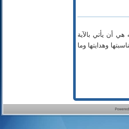
92- الليل
93- الضحى
94- الشرح
95- التين
96- العلق
هي أن يأتي بالآية
97- القدر
اسبتها وهدايتها وما
98- البينة
99- الزلزلة
100- العاديات
101- القارعة
102- التكاثر
103- العصر
104- الهمزة
105- الفيل
106- قريش
Powered
107- الماعون
108- الكوثر
109- الكافرون