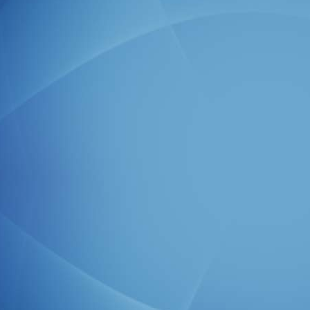
110- النصر
111- المسد
112- الإخلاص
113- الفلق
114- الناس