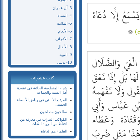
2- البقرة
3- آل عمران
ْمَعُ إِلَّا دُعَاءً
4- النساء
5- المائدة
6- الأنعام
7- الأعراف
8- الأنفال
9- التوبة
الْغَيّ وَالضَّلَال
10- يونس
11- هود
هَا بَلْ إِذَا نَعَقَ
كتب عشوائيه
12- يوسف
َقُول وَلَا تَفْهَمهُ
13- الرعد
شرح المنظومة الحائية في عقيدة
أهل السنة والجماعة
14- إبراهيم
ْن عَبَّاس وَأَبِي
المرتبع الأسنى في رياض الأسماء
15- الحجر
الحسنى
16- النحل
صالحون مصلحون
قَتَادَة وَعَطَاء
17- الإسراء
الكواكب النيرات في معرفة من
اختلط من الرواة الثقات
18- الكهف
ا هَذَا مَثَل ضُرِبَ
العلماء هم الدعاة
19- مريم