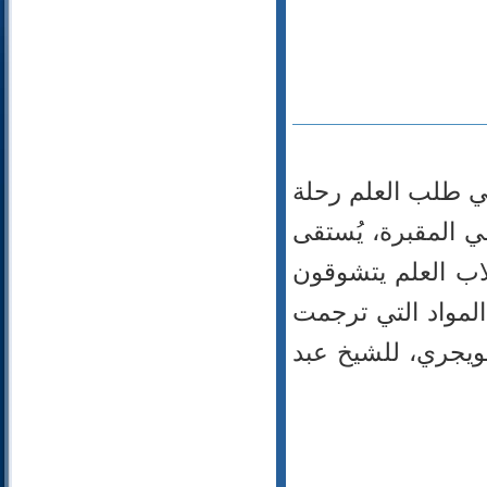
74- المدثر
75- القيامة
76- الإنسان
77- المرسلات
78- النبأ
79- النازعات
80- عبس
في طلب العلم رحلة
81- التكوير
ي المقبرة، يُستقى
82- الانفطار
83- المطففين
اب العلم يتشوقون
84- الانشقاق
لمواد التي ترجمت
85- البروج
86- الطارق
تويجري، للشيخ عبد
87- الأعلى
88- الغاشية
89- الفجر
90- البلد
91- الشمس