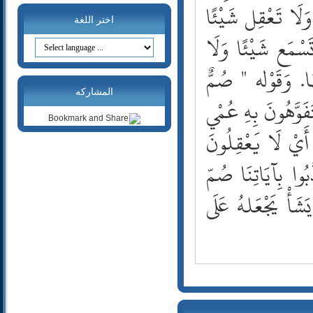
20- طه
وَلَا تَعْقِل شَيْئًا
21- الأنبياء
اختر اللغة
تَسْمَع شَيْئًا وَلَا
22- الحج
23- المؤمنون
ا. وَقَوْله " صُمٌّ
24- النور
25- الفرقان
المشاركه
وَّهُونَ بِهِ عُمْي
26- الشعراء
27- النمل
يْ لَا يَعْقِلُونَ
28- القصص
29- العنكبوت
بُوا بِآيَاتِنَا صُمّ
30- الروم
شَأْ يَجْعَلهُ عَلَى
31- لقمان
32- السجدة
33- الأحزاب
34- سبأ
35- فاطر
36- يس
37- الصافات