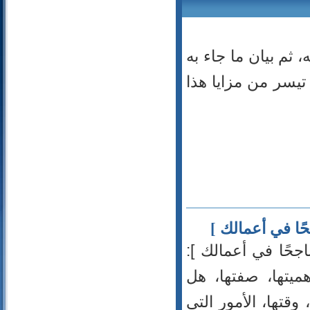
38- ص
39- الزمر
40- غافر
 ثم بيان ما جاء به
41- فصلت
42- الشورى
تيسر من مزايا هذا
43- الزخرف
44- الدخان
45- الجاثية
46- الأحقاف
47- محمد
48- الفتح
49- الحجرات
50- ق
ًا في أعمالك ]
51- الذاريات
52- الطور
جحًا في أعمالك ]:
53- النجم
هميتها، صفتها، هل
54- القمر
55- الرحمن
قتها، الأمور التي